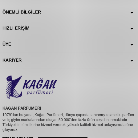
ÖNEMLI BILGILER
HIZLI ERIŞIM
ÜYE
KARIYER
KAĞAN PARFÜMERİ
1979'dan bu yana, Kağan Parfümeri, dünya çapında tanınmış kozmetik, parfüm
ve iç giyim markalarından oluşan 50.000'den fazla ürün çeşidi sunmaktadır.
Türkiye'nin tüm illerine hizmet vererek, yüksek kaliteli hizmet anlayışımızla öne
çıkıyoruz.