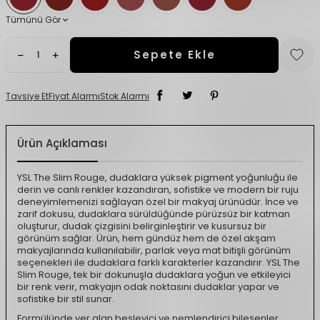
Tümünü Gör
Sepete Ekle
Tavsiye Et
Fiyat Alarmı
Stok Alarmı
Ürün Açıklaması
YSL The Slim Rouge, dudaklara yüksek pigment yoğunluğu ile
derin ve canlı renkler kazandıran, sofistike ve modern bir ruju
deneyimlemenizi sağlayan özel bir makyaj ürünüdür. İnce ve
zarif dokusu, dudaklara sürüldüğünde pürüzsüz bir katman
oluşturur, dudak çizgisini belirginleştirir ve kusursuz bir
görünüm sağlar. Ürün, hem gündüz hem de özel akşam
makyajlarında kullanılabilir, parlak veya mat bitişli görünüm
seçenekleri ile dudaklara farklı karakterler kazandırır. YSL The
Slim Rouge, tek bir dokunuşla dudaklara yoğun ve etkileyici
bir renk verir, makyajın odak noktasını dudaklar yapar ve
sofistike bir stil sunar.
Formülünde yer alan besleyici ve nemlendirici bileşenler,