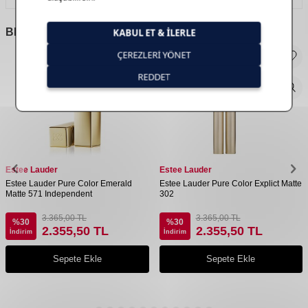
BENZER
ÜRÜNLER
Estee Lauder
Estee Lauder
Estee Lauder Pure Color Emerald
Estee Lauder Pure Color Explict Matte
Matte 571 Independent
302
3.365,00
TL
3.365,00
TL
%
30
%
30
2.355,50
TL
2.355,50
TL
İndirim
İndirim
Sepete Ekle
Sepete Ekle