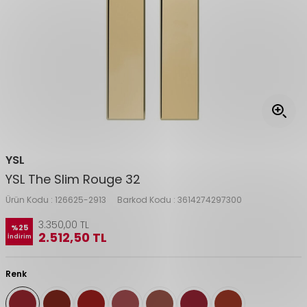
YSL
YSL The Slim Rouge 32
Ürün Kodu :
126625-2913
Barkod Kodu :
3614274297300
3.350,00
TL
%
25
2.512,50
TL
İndirim
Renk