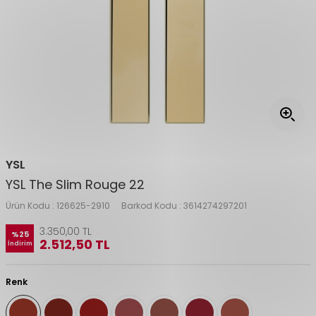
YSL
YSL The Slim Rouge 22
Ürün Kodu :
126625-2910
Barkod Kodu :
3614274297201
3.350,00
TL
%
25
2.512,50
TL
İndirim
Renk