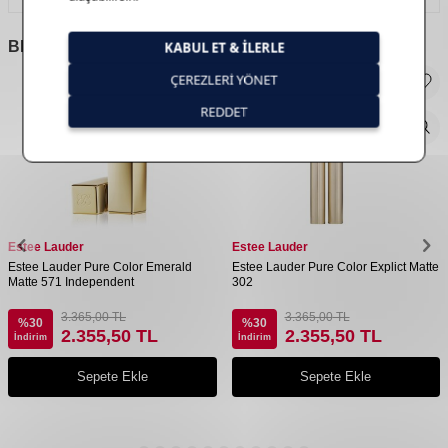
BENZER
ÜRÜNLER
Estee Lauder
Estee Lauder
Estee Lauder Pure Color Emerald
Estee Lauder Pure Color Explict Matte
Matte 571 Independent
302
3.365,00
TL
3.365,00
TL
%
30
%
30
2.355,50
TL
2.355,50
TL
İndirim
İndirim
Sepete Ekle
Sepete Ekle