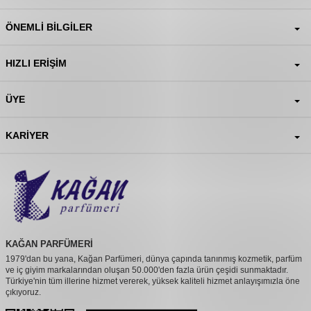
ÖNEMLI BILGILER
HIZLI ERIŞIM
ÜYE
KARIYER
KAĞAN PARFÜMERİ
1979'dan bu yana, Kağan Parfümeri, dünya çapında tanınmış kozmetik, parfüm
ve iç giyim markalarından oluşan 50.000'den fazla ürün çeşidi sunmaktadır.
Türkiye'nin tüm illerine hizmet vererek, yüksek kaliteli hizmet anlayışımızla öne
çıkıyoruz.