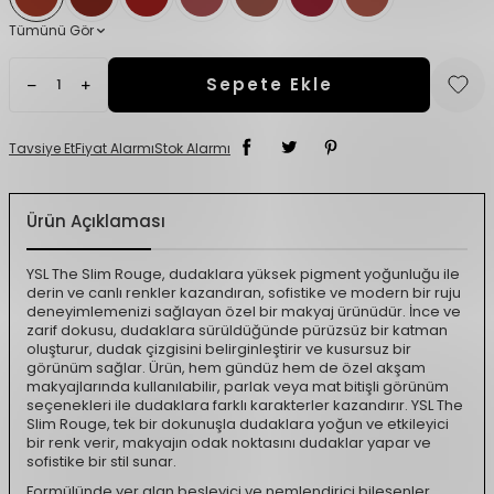
Tümünü Gör
Sepete Ekle
Tavsiye Et
Fiyat Alarmı
Stok Alarmı
Ürün Açıklaması
YSL The Slim Rouge, dudaklara yüksek pigment yoğunluğu ile
derin ve canlı renkler kazandıran, sofistike ve modern bir ruju
deneyimlemenizi sağlayan özel bir makyaj ürünüdür. İnce ve
zarif dokusu, dudaklara sürüldüğünde pürüzsüz bir katman
oluşturur, dudak çizgisini belirginleştirir ve kusursuz bir
görünüm sağlar. Ürün, hem gündüz hem de özel akşam
makyajlarında kullanılabilir, parlak veya mat bitişli görünüm
seçenekleri ile dudaklara farklı karakterler kazandırır. YSL The
Slim Rouge, tek bir dokunuşla dudaklara yoğun ve etkileyici
bir renk verir, makyajın odak noktasını dudaklar yapar ve
sofistike bir stil sunar.
Formülünde yer alan besleyici ve nemlendirici bileşenler,