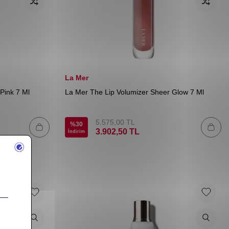
La Mer
Pink 7 Ml
La Mer The Lip Volumizer Sheer Glow 7 Ml
5.575,00
TL
%
30
3.902,50
TL
İndirim