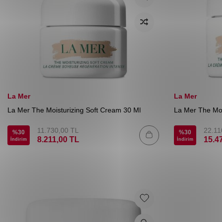
La Mer
La Mer
La Mer The Moisturizing Soft Cream 30 Ml
La Mer The Moi
11.730,00
TL
22.11
%
30
%
30
8.211,00
TL
15.4
İndirim
İndirim