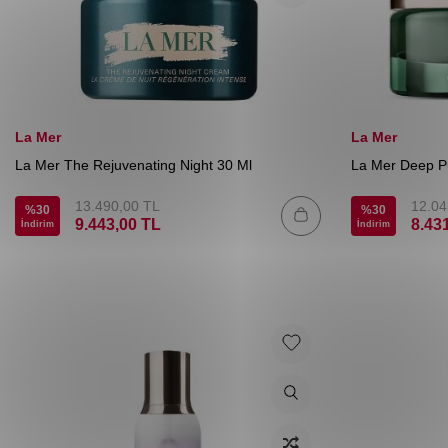
La Mer
La Mer
La Mer The Rejuvenating Night 30 Ml
La Mer Deep Pu
13.490,00
TL
12.04
%
30
%
30
9.443,00
TL
8.43
İndirim
İndirim