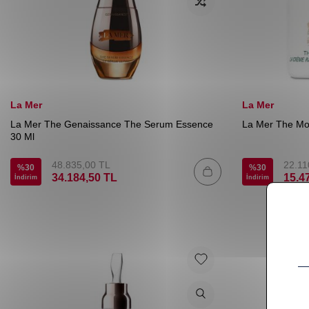
La Mer
La Mer
La Mer The Genaissance The Serum Essence
La Mer The Moı
30 Ml
48.835,00
TL
22.11
%
30
%
30
34.184,50
TL
15.4
İndirim
İndirim