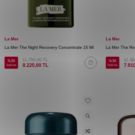
La Mer
La Mer
La Mer The Night Recovery Concentrate 15 Ml
La Mer The Re
11.750,00
TL
11.30
%
30
%
30
8.225,00
TL
7.91
İndirim
İndirim