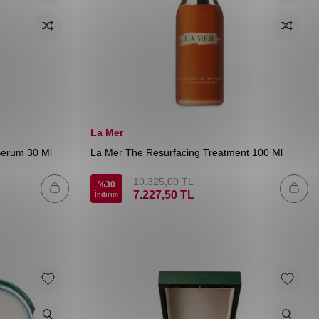
La Mer
Serum 30 Ml
La Mer The Resurfacing Treatment 100 Ml
10.325,00
TL
%
30
7.227,50
TL
İndirim