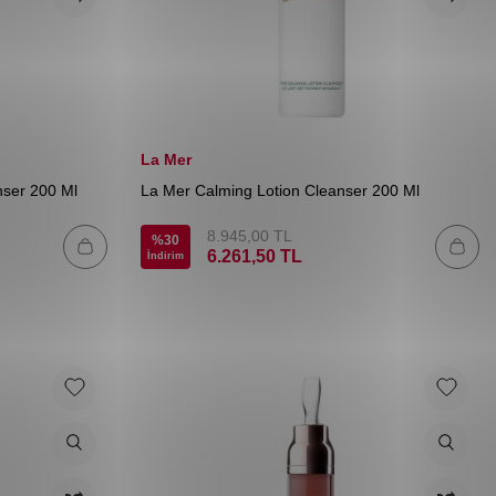
La Mer
nser 200 Ml
La Mer Calming Lotion Cleanser 200 Ml
8.945,00
TL
%
30
6.261,50
TL
İndirim