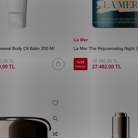
La Mer
newal Body Oil Balm 200 Ml
La Mer The Rejuvenating Night 
0,00
TL
39.260,00
TL
%
30
0,00
TL
27.482,00
TL
İndirim