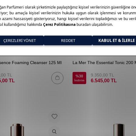
La Mer
sence Foaming Cleanser 125 Ml
La Mer The Essential Tonic 200 
,00
TL
9.350,00
TL
%
30
5,00
TL
6.545,00
TL
İndirim