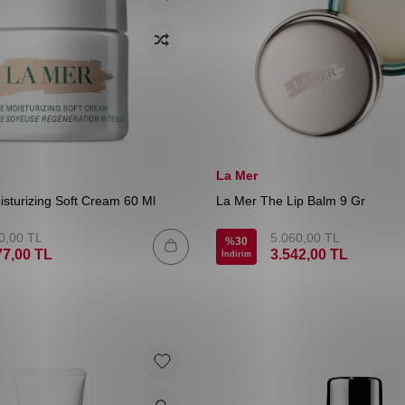
La Mer
sturizing Soft Cream 60 Ml
La Mer The Lip Balm 9 Gr
0,00
TL
5.060,00
TL
%
30
77,00
TL
3.542,00
TL
İndirim