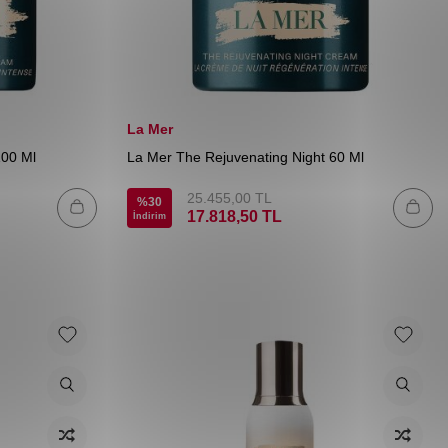
La Mer
100 Ml
La Mer The Rejuvenating Night 60 Ml
25.455,00
TL
%
30
17.818,50
TL
İndirim