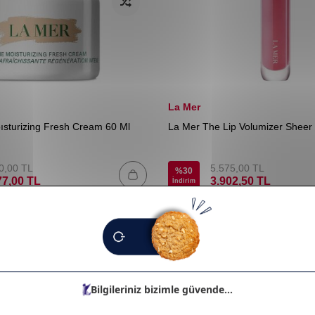
La Mer
sturizing Fresh Cream 60 Ml
La Mer The Lip Volumizer Sheer 
0,00
TL
5.575,00
TL
%
30
77,00
TL
3.902,50
TL
İndirim