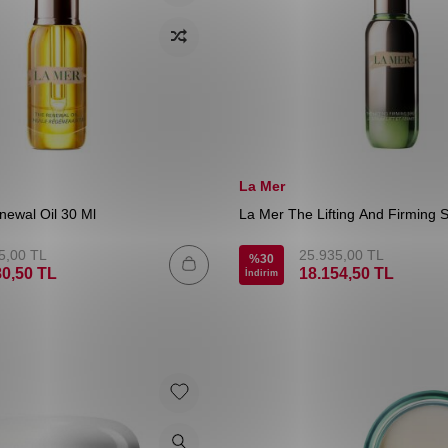
La Mer
ewal Oil 30 Ml
La Mer The Lifting And Firming 
5,00
TL
25.935,00
TL
%
30
80,50
TL
18.154,50
TL
İndirim