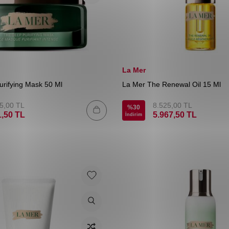
La Mer
rifying Mask 50 Ml
La Mer The Renewal Oil 15 Ml
5,00
TL
8.525,00
TL
%
30
1,50
TL
5.967,50
TL
İndirim