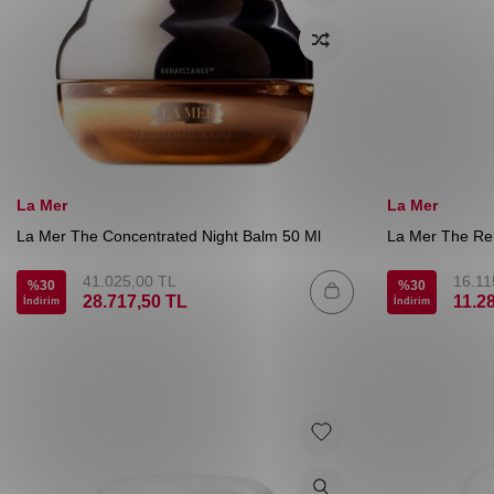
La Mer
La Mer
La Mer The Concentrated Night Balm 50 Ml
La Mer The Ren
41.025,00
TL
16.11
%
30
%
30
28.717,50
TL
11.2
İndirim
İndirim