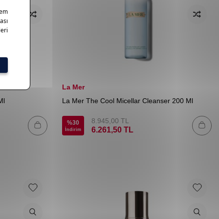
La Mer
Ml
La Mer The Cool Micellar Cleanser 200 Ml
8.945,00
TL
%
30
6.261,50
TL
İndirim