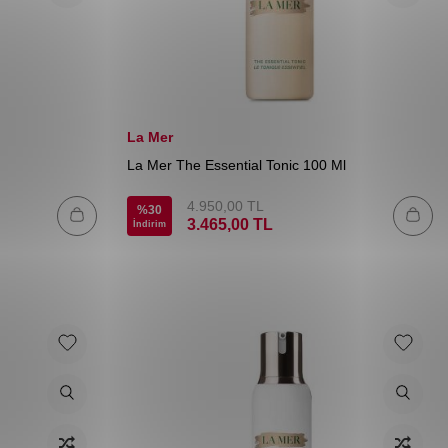
La Mer
La Mer The Essential Tonic 100 Ml
4.950,00
TL
%
30
3.465,00
TL
İndirim