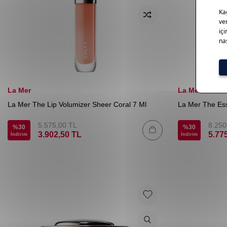
La Mer
La Mer
La Mer The Lip Volumizer Sheer Coral 7 Ml
La Mer The Es
5.575,00
TL
8.250
%
30
%
30
3.902,50
TL
5.77
İndirim
İndirim