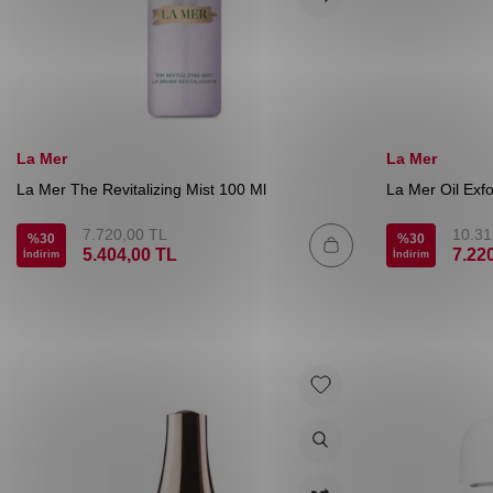
La Mer
La Mer
La Mer The Revitalizing Mist 100 Ml
La Mer Oil Exfo
7.720,00
TL
10.31
%
30
%
30
5.404,00
TL
7.22
İndirim
İndirim