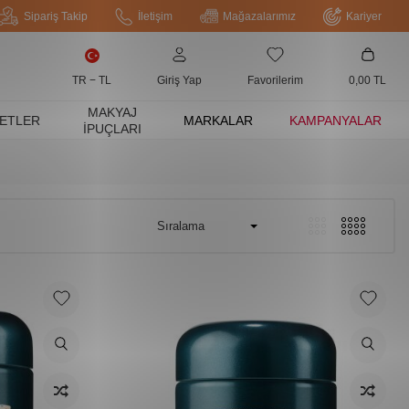
Sipariş Takip
İletişim
Mağazalarımız
Kariyer
TR − TL
Giriş Yap
Favorilerim
0,00
TL
MAKYAJ
ETLER
MARKALAR
KAMPANYALAR
İPUÇLARI