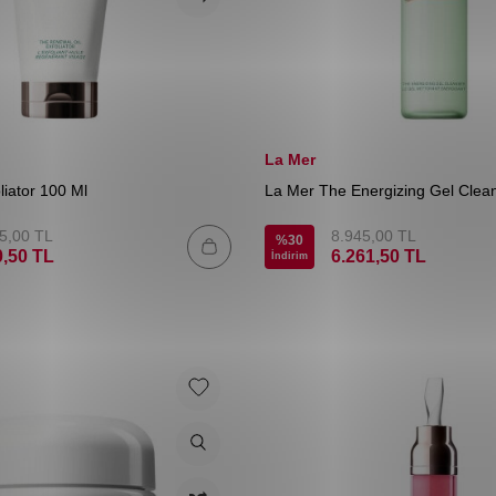
La Mer
liator 100 Ml
La Mer The Energizing Gel Clea
5,00
TL
8.945,00
TL
%
30
0,50
TL
6.261,50
TL
İndirim