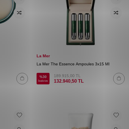
La Mer
La Mer The Essence Ampoules 3x15 Ml
189.915,00
TL
%
30
132.940,50
TL
İndirim