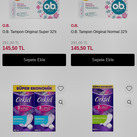
O.B.
O.B.
O.B. Tampon Original Super 32'li
O.B. Tampon Original Normal 32'li
291,00
TL
291,00
TL
145,50
TL
145,50
TL
Sepete Ekle
Sepete Ekle