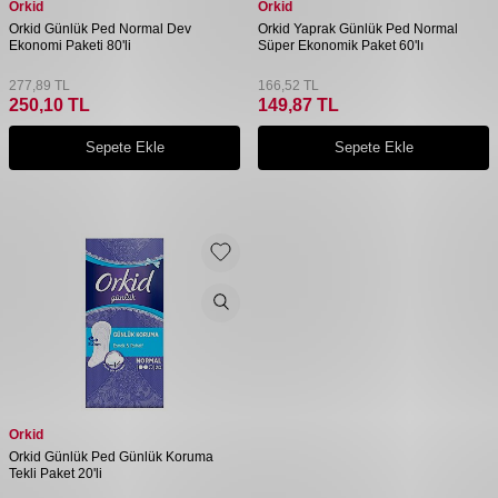
Orkid
Orkid
Orkid Günlük Ped Normal Dev
Orkid Yaprak Günlük Ped Normal
Ekonomi Paketi 80'li
Süper Ekonomik Paket 60'lı
277,89
TL
166,52
TL
250,10
TL
149,87
TL
Sepete Ekle
Sepete Ekle
Orkid
Orkid Günlük Ped Günlük Koruma
Tekli Paket 20'li