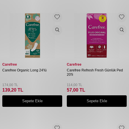
Carefree
Carefree
Carefree Organic Long 24'lü
Carefree Refresh Fresh Günlük Ped
20'li
174,00
TL
114,00
TL
139,20
TL
57,00
TL
Sepete Ekle
Sepete Ekle