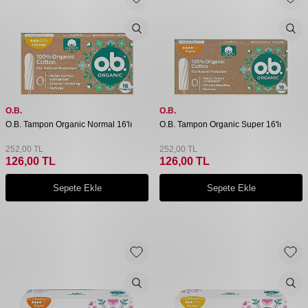
O.B.
O.B.
O.B. Tampon Organic Normal 16'lı
O.B. Tampon Organic Super 16'lı
252,00
TL
252,00
TL
126,00
TL
126,00
TL
Sepete Ekle
Sepete Ekle