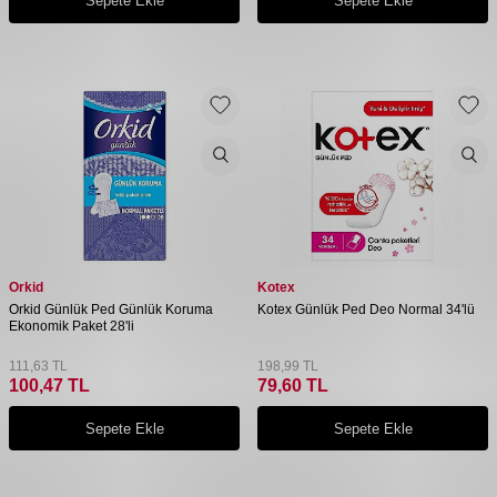
Sepete Ekle
Sepete Ekle
Orkid
Kotex
Orkid Günlük Ped Günlük Koruma
Kotex Günlük Ped Deo Normal 34'lü
Ekonomik Paket 28'li
111,63
TL
198,99
TL
100,47
TL
79,60
TL
Sepete Ekle
Sepete Ekle