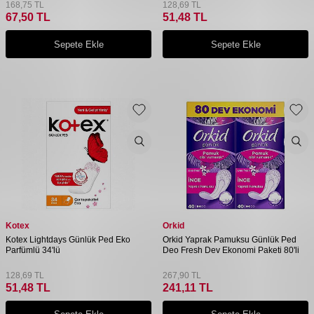
168,75
TL
128,69
TL
67,50
TL
51,48
TL
Sepete Ekle
Sepete Ekle
Kotex
Orkid
Kotex Lightdays Günlük Ped Eko
Orkid Yaprak Pamuksu Günlük Ped
Parfümlü 34'lü
Deo Fresh Dev Ekonomi Paketi 80'li
128,69
TL
267,90
TL
51,48
TL
241,11
TL