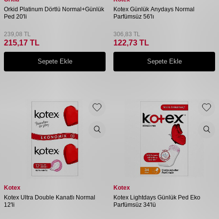
Orkid Platinum Dörtlü Normal+Günlük
Kotex Günlük Anydays Normal
Ped 20'li
Parfümsüz 56'lı
239,08
TL
306,83
TL
215,17
TL
122,73
TL
Sepete Ekle
Sepete Ekle
Kotex
Kotex
Kotex Ultra Double Kanatlı Normal
Kotex Lightdays Günlük Ped Eko
12'li
Parfümsüz 34'lü