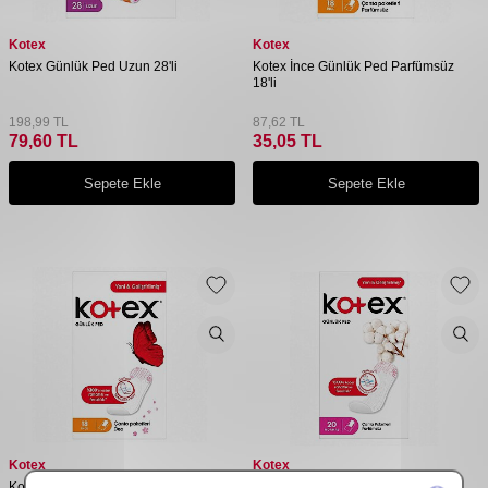
Kotex
Kotex
Kotex Günlük Ped Uzun 28'li
Kotex İnce Günlük Ped Parfümsüz
18'li
198,99
TL
87,62
TL
79,60
TL
35,05
TL
Sepete Ekle
Sepete Ekle
Kotex
Kotex
Kotex İnce Günlük Ped Deo Çanta
Kotex Günlük Ped Normal 20'li