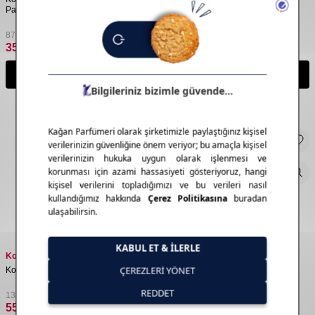
Paketli 18'li
87,62
TL
138,19
TL
35,05
TL
55,28
TL
Sepete Ekle
Sepete Ekle
Kotex
Kotex
Kotex Günlük Ped Uzun 16'lı
Kotex Active Single Normal 8'li
138,19
TL
150,57
TL
55,28
TL
60,23
TL