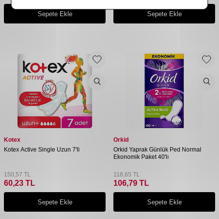
Sepete Ekle
Sepete Ekle
Kotex
Orkid
Kotex Active Single Uzun 7'li
Orkid Yaprak Günlük Ped Normal
Ekonomik Paket 40'lı
150,57
TL
118,65
TL
60,23
TL
106,79
TL
Sepete Ekle
Sepete Ekle