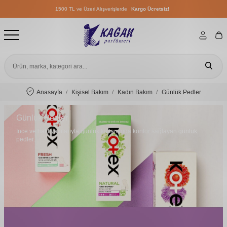
1500 TL ve Üzeri Alışverişlerde
Kargo Ücretsiz!
1500 TL ve Üzeri Alışverişlerde
Kargo Ücretsiz!
1500 TL ve Üzeri Alışverişlerde
Kargo Ücretsiz!
Anasayfa
Kişisel Bakım
Kadın Bakım
Günlük Pedler
Günlük Pedler
İnce ve hafif yapılarıyla günlük kullanımda konfor sağlayan günlük
pedler...