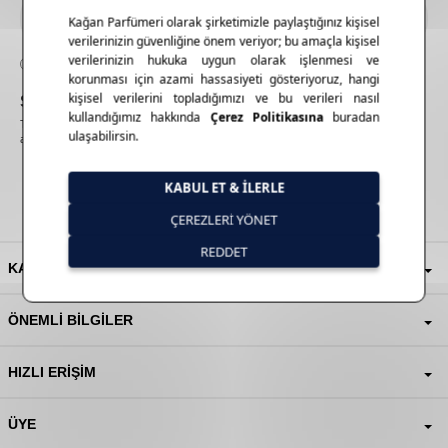
KVKK Sözleşmesi'ni
, okudum, kabul ediyorum.
Sosyal
Medya
Takipçilerimize Özel Kampanya ve Fırsatlardan haberdar olmak için E-bültenimize
abone olun!
KATEGORILER
ÖNEMLI BILGILER
HIZLI ERIŞIM
ÜYE