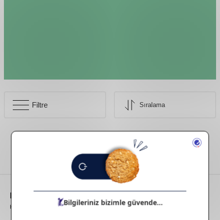
Filtre
İlgili kategoriye ait ürün bulunmamaktadır.
E-Bülten
Aboneliği
Kampanya ve yeniliklerden haberdar olmak için e-bültenimize abone olun!