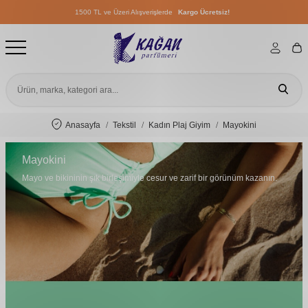
1500 TL ve Üzeri Alışverişlerde
Kargo Ücretsiz!
1500 TL ve Üzeri Alışverişlerde
Kargo Ücretsiz!
1500 TL ve Üzeri Alışverişlerde
Kargo Ücretsiz!
Anasayfa
Tekstil
Kadın Plaj Giyim
Mayokini
Mayokini
Mayo ve bikininin şık birleşimiyle cesur ve zarif bir görünüm kazanın.