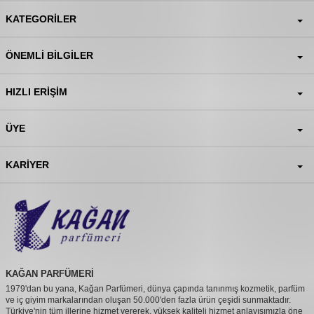
KATEGORILER
ÖNEMLI BILGILER
HIZLI ERIŞIM
ÜYE
KARIYER
KAĞAN PARFÜMERİ
1979'dan bu yana, Kağan Parfümeri, dünya çapında tanınmış kozmetik, parfüm
ve iç giyim markalarından oluşan 50.000'den fazla ürün çeşidi sunmaktadır.
Türkiye'nin tüm illerine hizmet vererek, yüksek kaliteli hizmet anlayışımızla öne