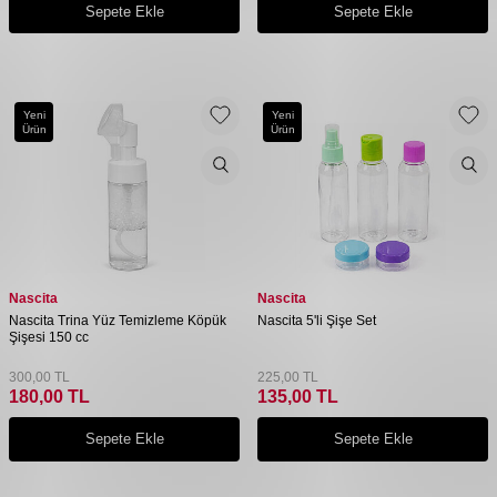
Sepete Ekle
Sepete Ekle
Yeni
Yeni
Ürün
Ürün
Nascita
Nascita
Nascita Trina Yüz Temizleme Köpük
Nascita 5'li Şişe Set
Şişesi 150 cc
300,00
TL
225,00
TL
180,00
TL
135,00
TL
Sepete Ekle
Sepete Ekle