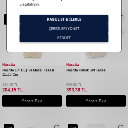
Yeni
Yeni
Ürün
Ürün
Nascita
Nascita
Nascita Lifli Duş Ve Masaj Kesesi
Nascita Kabak Sırt Kesesi
11x25 Cm
340,25
TL
655,50
TL
204,15
TL
393,30
TL
Sepete Ekle
Sepete Ekle
Yeni
Yeni