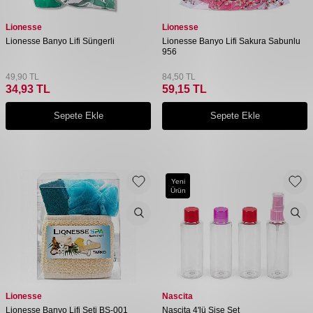
Lionesse
Lionesse
Lionesse Banyo Lifi Süngerli
Lionesse Banyo Lifi Sakura Sabunlu
956
49,90
TL
84,50
TL
34,93
TL
59,15
TL
Sepete Ekle
Sepete Ekle
Yeni
Ürün
Lionesse
Nascita
Lionesse Banyo Lifi Seti BS-001
Nascita 4'lü Şişe Set