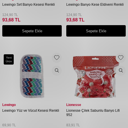
Lewingo Sırt Banyo Kesesi Renkli
Lewingo Banyo Kese Eldiveni Renkli
124,90
TL
124,90
TL
93,68
TL
93,68
TL
Sepete Ekle
Sepete Ekle
Yeni
Ürün
Lewingo
Lionesse
Lewingo Yüz ve Vücut Kesesi Renkli
Lionesse Çilek Sabunlu Banyo Lifi
952
69,90
TL
83,91
TL