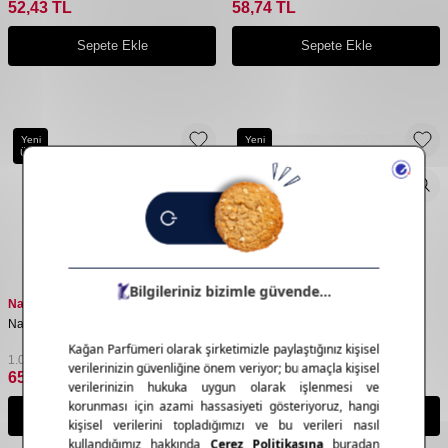
52,43
TL
58,74
TL
Sepete Ekle
Sepete Ekle
Yeni
Yeni
Ürün
Ürün
Nascita
Nascita
Nascita At Kılı Fırça Yeşil
Nascita Sisal Lif Eldiven
1.098,25
TL
312,75
TL
658,95
TL
187,65
TL
Sepete Ekle
Sepete Ekle