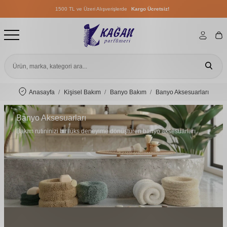
1500 TL ve Üzeri Alışverişlerde
Kargo Ücretsiz!
1500 TL ve Üzeri Alışverişlerde
Kargo Ücretsiz!
1500 TL ve Üzeri Alışverişlerde
Kargo Ücretsiz!
Anasayfa
Kişisel Bakım
Banyo Bakım
Banyo Aksesuarları
Banyo Aksesuarları
Bakım rutininizi bir lüks deneyime dönüştüren banyo aksesuarları...