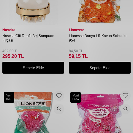
Nascita
Lionesse
Nascita Çift Taraflı Bej Şampuan
Lionesse Banyo Lifi Kavun Sabunlu
Fırçası
954
492,00
TL
84,50
TL
295,20
TL
59,15
TL
Sepete Ekle
Sepete Ekle
Yeni
Yeni
Ürün
Ürün