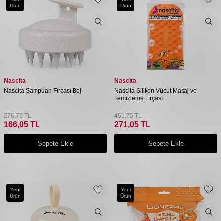
Ürün
Ürün
Nascita
Nascita
Nascita Şampuan Fırçası Bej
Nascita Silikon Vücut Masaj ve
Temizleme Fırçası
276,75
TL
451,75
TL
166,05
TL
271,05
TL
Sepete Ekle
Sepete Ekle
Yeni
Yeni
Ürün
Ürün