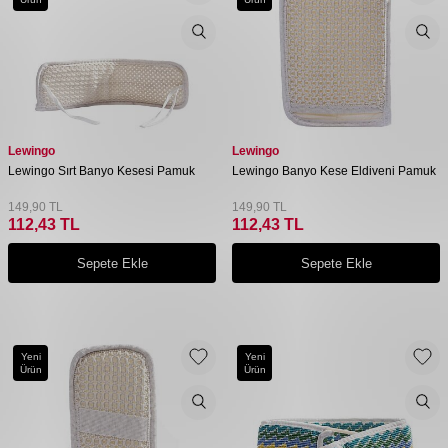
Lewingo
Lewingo
Lewingo Sırt Banyo Kesesi Pamuk
Lewingo Banyo Kese Eldiveni Pamuk
149,90
TL
149,90
TL
112,43
TL
112,43
TL
Sepete Ekle
Sepete Ekle
Yeni
Yeni
Ürün
Ürün