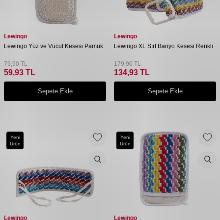
Lewingo
Lewingo
Lewingo Yüz ve Vücut Kesesi Pamuk
Lewingo XL Sırt Banyo Kesesi Renkli
79,90
TL
179,90
TL
59,93
TL
134,93
TL
Sepete Ekle
Sepete Ekle
Yeni
Yeni
Ürün
Ürün
Lewingo
Lewingo