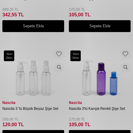
489,35
TL
175,00
TL
342,55
TL
105,00
TL
Sepete Ekle
Sepete Ekle
Yeni
Yeni
Ürün
Ürün
Nascita
Nascita
Nascita 3 'lü Büyük Beyaz Şişe Set
Nascita 3'lü Karışık Renkli Şişe Set
200,00
TL
175,00
TL
120,00
TL
105,00
TL