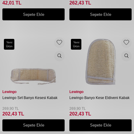
42,01
TL
262,43
TL
Sepete Ekle
Sepete Ekle
Yeni
Yeni
Ürün
Ürün
Lewingo
Lewingo
Lewingo Sırt Banyo Kesesi Kabak
Lewingo Banyo Kese Eldiveni Kabak
269,90
TL
269,90
TL
202,43
TL
202,43
TL
Sepete Ekle
Sepete Ekle