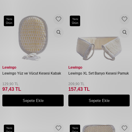
Yeni
Yeni
Ürün
Ürün
Lewingo
Lewingo
Lewingo Yüz ve Vücut Kesesi Kabak
Lewingo XL Sırt Banyo Kesesi Pamuk
129,90
TL
209,90
TL
97,43
TL
157,43
TL
Sepete Ekle
Sepete Ekle
Yeni
Yeni
Ürün
Ürün