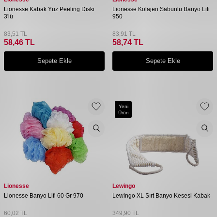
Lionesse Kabak Yüz Peeling Diski
Lionesse Kolajen Sabunlu Banyo Lifi
3'lü
950
83,51
TL
83,91
TL
58,46
TL
58,74
TL
Sepete Ekle
Sepete Ekle
Yeni
Ürün
Lionesse
Lewingo
Lionesse Banyo Lifi 60 Gr 970
Lewingo XL Sırt Banyo Kesesi Kabak
60,02
TL
349,90
TL