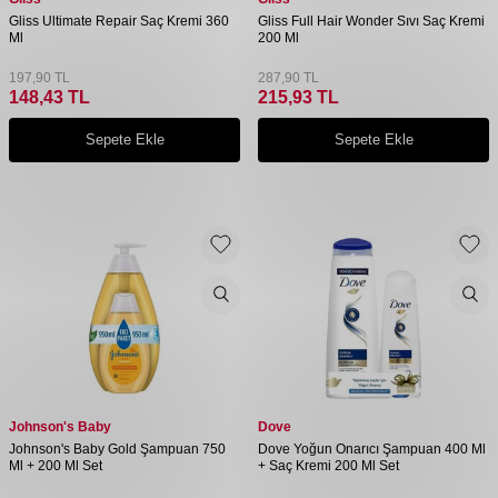
Gliss Ultimate Repair Saç Kremi 360
Gliss Full Hair Wonder Sıvı Saç Kremi
Ml
200 Ml
197,90
TL
287,90
TL
148,43
TL
215,93
TL
Sepete Ekle
Sepete Ekle
Johnson's Baby
Dove
Johnson's Baby Gold Şampuan 750
Dove Yoğun Onarıcı Şampuan 400 Ml
Ml + 200 Ml Set
+ Saç Kremi 200 Ml Set