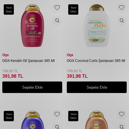
Yeni
Yeni
Ürün
Ürün
Ogx
Ogx
OGX Keratin Oil Şampuan 385 Ml
OGX Coconut Curls Şampuan 385 Ml
799,95
TL
799,95
TL
391,98
TL
391,98
TL
Sepete Ekle
Sepete Ekle
Yeni
Yeni
Ürün
Ürün