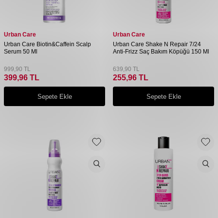
Urban Care
Urban Care
Urban Care Biotin&Caffein Scalp
Urban Care Shake N Repair 7/24
Serum 50 Ml
Anti-Frizz Saç Bakım Köpüğü 150 Ml
999,90
TL
639,90
TL
399,96
TL
255,96
TL
Sepete Ekle
Sepete Ekle