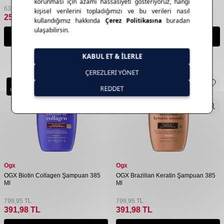
639,90
TL
599,90
TL
255,96
TL
239,96
TL
Sepete Ekle
Sepete Ekle
Yeni
Yeni
Ürün
Ürün
Ogx
Ogx
OGX Biotin Collagen Şampuan 385
OGX Brazilian Keratin Şampuan 385
Ml
Ml
799,95
TL
799,95
TL
391,98
TL
391,98
TL