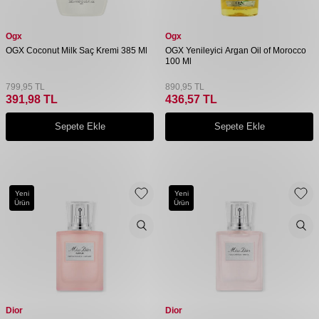
Ogx
Ogx
OGX Coconut Milk Saç Kremi 385 Ml
OGX Yenileyici Argan Oil of Morocco
100 Ml
799,95
TL
890,95
TL
391,98
TL
436,57
TL
Sepete Ekle
Sepete Ekle
Yeni
Yeni
Ürün
Ürün
Dior
Dior