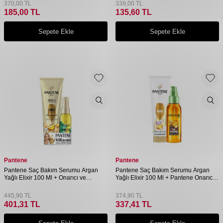
370,00
TL
339,00
TL
185,00
TL
135,60
TL
Sepete Ekle
Sepete Ekle
Pantene
Pantene
Pantene Saç Bakım Serumu Argan
Pantene Saç Bakım Serumu Argan
Yağlı Elixir 100 Ml + Onarıcı ve
Yağlı Elixir 100 Ml + Pantene Onarıcı
Koruyucu Serum 200 Ml Set
Saç Kremi 275 Ml Set
445,90
TL
374,90
TL
401,31
TL
337,41
TL