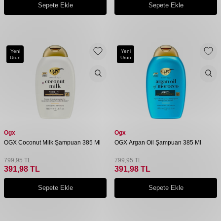
Sepete Ekle
Sepete Ekle
Yeni
Yeni
Ürün
Ürün
Ogx
Ogx
OGX Coconut Milk Şampuan 385 Ml
OGX Argan Oil Şampuan 385 Ml
799,95
TL
799,95
TL
391,98
TL
391,98
TL
Sepete Ekle
Sepete Ekle