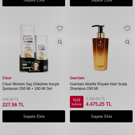
Sepete Ekle
Sepete Ekle
Clear
Guerlain
Clear Women Saç Dökülme Karşıtı
Guerlain Abeille Royale Hair Scalp
Şampuan 350 Ml + 180 Ml Set
Shampoo 290 Ml
5.265,00
TL
568,90
TL
%
15
4.475,25
TL
227,56
TL
İndirim
Sepete Ekle
Sepete Ekle