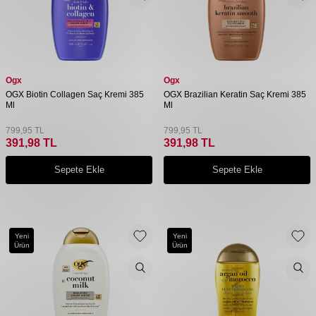
Ogx
Ogx
OGX Biotin Collagen Saç Kremi 385
OGX Brazilian Keratin Saç Kremi 385
Ml
Ml
799,95
TL
799,95
TL
391,98
TL
391,98
TL
Sepete Ekle
Sepete Ekle
Yeni
Yeni
Ürün
Ürün