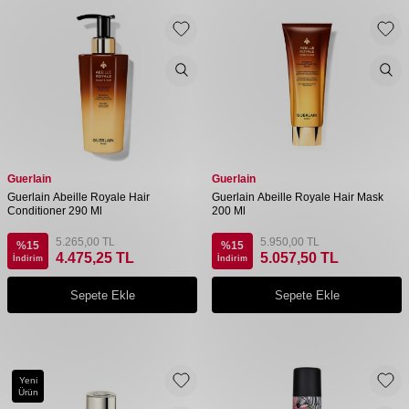
Guerlain
Guerlain
Guerlain Abeille Royale Hair
Guerlain Abeille Royale Hair Mask
Conditioner 290 Ml
200 Ml
5.265,00
TL
5.950,00
TL
%
15
%
15
4.475,25
TL
5.057,50
TL
İndirim
İndirim
Sepete Ekle
Sepete Ekle
Yeni
Ürün