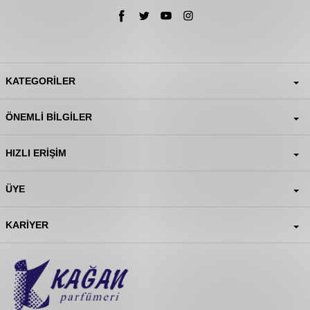
KATEGORILER
ÖNEMLI BILGILER
HIZLI ERIŞIM
ÜYE
KARIYER