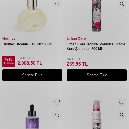
Hermes
Urban Care
Hermes Barenia Hair Mist 30 Ml
Urban Care Tropical Paradise Jungle
Kuru Şampuan 200 Ml
3.410,00
TL
649,90
TL
%
15
2.898,50
TL
259,96
TL
İndirim
Sepete Ekle
Sepete Ekle