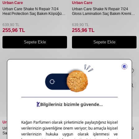
Urban Care
Urban Care
Urban Care Shake N Repair 7/24
Urban Care Shake N Repair 7/24
Heat Protection Saç Bakım Köpüğü
Gloss Lamination Saç Bakım Kremi
150 Ml
200 Ml
639,90
TL
639,90
TL
255,96
TL
255,96
TL
Sepete Ekle
Sepete Ekle
Urban Care
Urban Care
Urban Care Shake N Repair 10in1
Urban Care Pink Allure Saç Parfümü
Saç Bakım Spreyi 200 Ml
50 Ml