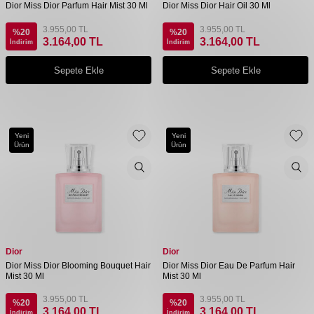
Dior Miss Dior Parfum Hair Mist 30 Ml
Dior Miss Dior Hair Oil 30 Ml
3.955,00
TL
3.955,00
TL
%
20
%
20
3.164,00
TL
3.164,00
TL
İndirim
İndirim
Sepete Ekle
Sepete Ekle
Yeni
Yeni
Ürün
Ürün
Dior
Dior
Dior Miss Dior Blooming Bouquet Hair
Dior Miss Dior Eau De Parfum Hair
Mist 30 Ml
Mist 30 Ml
3.955,00
TL
3.955,00
TL
%
20
%
20
3.164,00
TL
3.164,00
TL
İndirim
İndirim