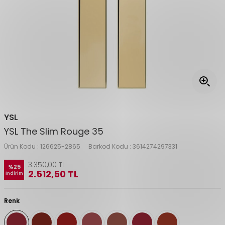
YSL
YSL The Slim Rouge 35
Ürün Kodu :
126625-2865
Barkod Kodu :
3614274297331
3.350,00
TL
%
25
2.512,50
TL
İndirim
Renk