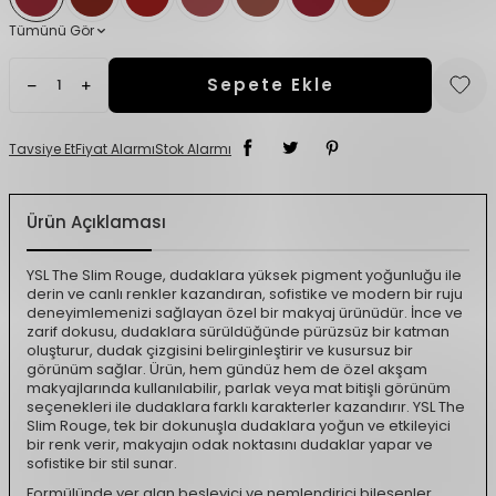
Tümünü Gör
Sepete Ekle
Tavsiye Et
Fiyat Alarmı
Stok Alarmı
Ürün Açıklaması
YSL The Slim Rouge, dudaklara yüksek pigment yoğunluğu ile
derin ve canlı renkler kazandıran, sofistike ve modern bir ruju
deneyimlemenizi sağlayan özel bir makyaj ürünüdür. İnce ve
zarif dokusu, dudaklara sürüldüğünde pürüzsüz bir katman
oluşturur, dudak çizgisini belirginleştirir ve kusursuz bir
görünüm sağlar. Ürün, hem gündüz hem de özel akşam
makyajlarında kullanılabilir, parlak veya mat bitişli görünüm
seçenekleri ile dudaklara farklı karakterler kazandırır. YSL The
Slim Rouge, tek bir dokunuşla dudaklara yoğun ve etkileyici
bir renk verir, makyajın odak noktasını dudaklar yapar ve
sofistike bir stil sunar.
Formülünde yer alan besleyici ve nemlendirici bileşenler,