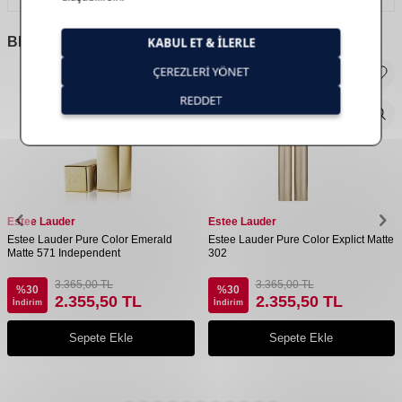
BENZER
ÜRÜNLER
Estee Lauder
Estee Lauder
Estee Lauder Pure Color Emerald
Estee Lauder Pure Color Explict Matte
Matte 571 Independent
302
3.365,00
TL
3.365,00
TL
%
30
%
30
2.355,50
TL
2.355,50
TL
İndirim
İndirim
Sepete Ekle
Sepete Ekle