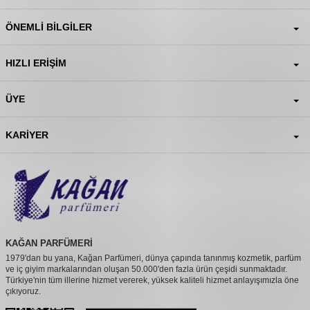
ÖNEMLI BILGILER
HIZLI ERIŞIM
ÜYE
KARIYER
KAĞAN PARFÜMERİ
1979'dan bu yana, Kağan Parfümeri, dünya çapında tanınmış kozmetik, parfüm
ve iç giyim markalarından oluşan 50.000'den fazla ürün çeşidi sunmaktadır.
Türkiye'nin tüm illerine hizmet vererek, yüksek kaliteli hizmet anlayışımızla öne
çıkıyoruz.