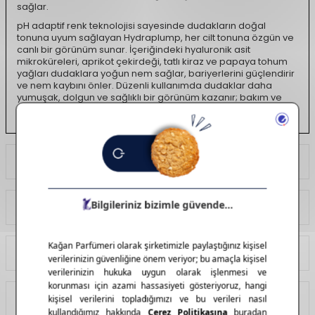
sağlar.
pH adaptif renk teknolojisi sayesinde dudakların doğal
tonuna uyum sağlayan Hydraplump, her cilt tonuna özgün ve
canlı bir görünüm sunar. İçeriğindeki hyaluronik asit
mikroküreleri, aprikot çekirdeği, tatlı kiraz ve papaya tohum
yağları dudaklara yoğun nem sağlar, bariyerlerini güçlendirir
ve nem kaybını önler. Düzenli kullanımda dudaklar daha
yumuşak, dolgun ve sağlıklı bir görünüm kazanır; bakım ve
makyajı tek bir adımda birleştirir.
Ödeme Seçenekleri
Yorumlar
Tavsiye Et
İade Koşulları