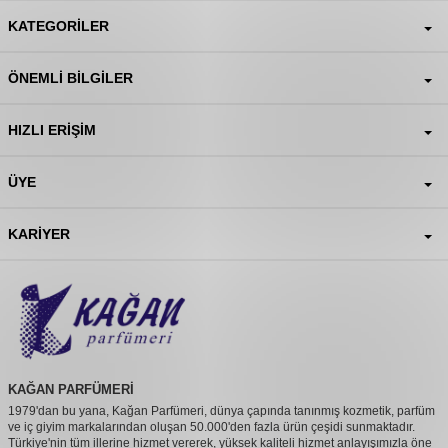
KATEGORILER
ÖNEMLI BILGILER
HIZLI ERIŞIM
ÜYE
KARIYER
KAĞAN PARFÜMERİ
1979'dan bu yana, Kağan Parfümeri, dünya çapında tanınmış kozmetik, parfüm
ve iç giyim markalarından oluşan 50.000'den fazla ürün çeşidi sunmaktadır.
Türkiye'nin tüm illerine hizmet vererek, yüksek kaliteli hizmet anlayışımızla öne