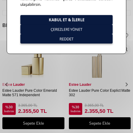
BENZER
ÜRÜNLER
Estee Lauder
Estee Lauder
Estee Lauder Pure Color Emerald
Estee Lauder Pure Color Explict Matte
Matte 571 Independent
302
3.365,00
TL
3.365,00
TL
%
30
%
30
2.355,50
TL
2.355,50
TL
İndirim
İndirim
Sepete Ekle
Sepete Ekle