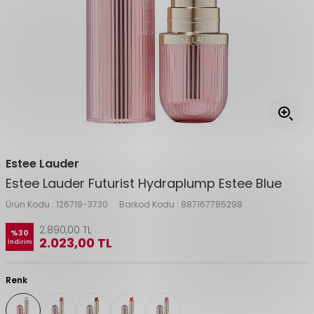
Estee Lauder
Estee Lauder Futurist Hydraplump Estee Blue
Ürün Kodu :
126719-3730
Barkod Kodu :
887167785298
2.890,00
TL
%
30
2.023,00
TL
İndirim
Renk