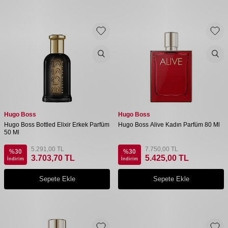
Hugo Boss
Hugo Boss
Hugo Boss Bottled Elixir Erkek Parfüm
Hugo Boss Alive Kadın Parfüm 80 Ml
50 Ml
5.291,00
TL
7.750,00
TL
%
30
%
30
3.703,70
TL
5.425,00
TL
İndirim
İndirim
Sepete Ekle
Sepete Ekle