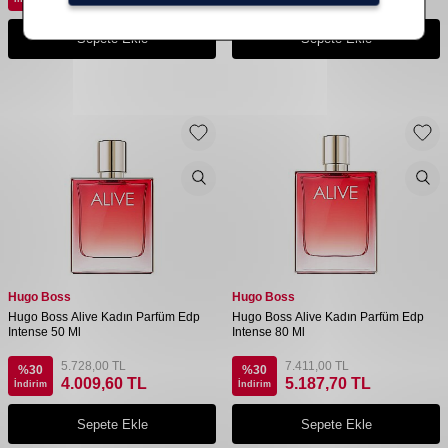
Sepete Ekle
Sepete Ekle
Hugo Boss
Hugo Boss
Hugo Boss Alive Kadın Parfüm Edp
Hugo Boss Alive Kadın Parfüm Edp
Intense 50 Ml
Intense 80 Ml
5.728,00
TL
7.411,00
TL
%
30
%
30
4.009,60
TL
5.187,70
TL
İndirim
İndirim
Sepete Ekle
Sepete Ekle