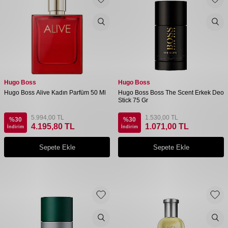
Hugo Boss
Hugo Boss
Hugo Boss Alive Kadın Parfüm 50 Ml
Hugo Boss Boss The Scent Erkek Deo
Stick 75 Gr
5.994,00
TL
1.530,00
TL
%
30
%
30
4.195,80
TL
1.071,00
TL
İndirim
İndirim
Sepete Ekle
Sepete Ekle