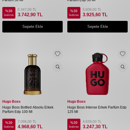
5.347,00
TL
5.608,00
TL
%
30
%
30
3.742,90
TL
3.925,60
TL
İndirim
İndirim
Sepete Ekle
Sepete Ekle
Hugo Boss
Hugo Boss
Hugo Boss Bottled Absolu Erkek
Hugo Boss Intense Erkek Parfüm Edp
Parfüm Edp 100 Ml
125 Ml
7.098,00
TL
4.639,00
TL
%
30
%
30
4.968,60
TL
3.247,30
TL
İndirim
İndirim