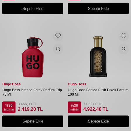
Sepete Ekle
Sepete Ekle
Hugo Boss
Hugo Boss
Hugo Boss Intense Erkek Parfüm Edp
Hugo Boss Bottled Elixir Erkek Parfüm
75 Ml
100 Ml
3.456,00
TL
7.032,00
TL
%
30
%
30
2.419,20
TL
4.922,40
TL
İndirim
İndirim
Sepete Ekle
Sepete Ekle