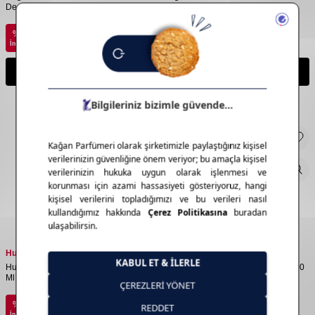
Deodorant 150 Ml
Ml
1.594,00
TL
4.811,00
TL
%
30
%
30
1.115,80
TL
3.367,70
TL
İndirim
İndirim
Sepete Ekle
Sepete Ekle
Hugo Boss
Hugo Boss
Hugo Boss Bottled Erkek Parfüm 100
Hugo Boss Bottled Erkek Parfüm 200
Ml
Ml
6.393,00
TL
8.948,00
TL
%
30
%
30
4.475,10
TL
6.263,60
TL
İndirim
İndirim