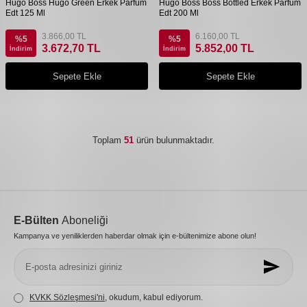
Hugo Boss Hugo Green Erkek Parfüm
Hugo Boss Boss Bottled Erkek Parfüm
Edt 125 Ml
Edt 200 Ml
3.866,00
TL
6.160,00
TL
%
5
%
5
3.672,70
TL
5.852,00
TL
İndirim
İndirim
Sepete Ekle
Sepete Ekle
Toplam
51
ürün bulunmaktadır.
E-Bülten
Aboneliği
Kampanya ve yeniliklerden haberdar olmak için e-bültenimize abone olun!
KVKK Sözleşmesi'ni
, okudum, kabul ediyorum.