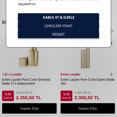
BENZER
ÜRÜNLER
Estee Lauder
Estee Lauder
Estee Lauder Pure Color Emerald
Estee Lauder Pure Color Explict Matte
Matte 571 Independent
302
3.365,00
TL
3.365,00
TL
%
30
%
30
2.355,50
TL
2.355,50
TL
İndirim
İndirim
Sepete Ekle
Sepete Ekle