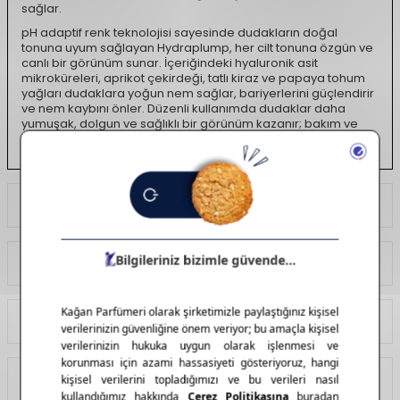
sağlar.
pH adaptif renk teknolojisi sayesinde dudakların doğal
tonuna uyum sağlayan Hydraplump, her cilt tonuna özgün ve
canlı bir görünüm sunar. İçeriğindeki hyaluronik asit
mikroküreleri, aprikot çekirdeği, tatlı kiraz ve papaya tohum
yağları dudaklara yoğun nem sağlar, bariyerlerini güçlendirir
ve nem kaybını önler. Düzenli kullanımda dudaklar daha
yumuşak, dolgun ve sağlıklı bir görünüm kazanır; bakım ve
makyajı tek bir adımda birleştirir.
Ödeme Seçenekleri
Yorumlar
Tavsiye Et
İade Koşulları