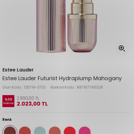
Estee Lauder
Estee Lauder Futurist Hydraplump Mahogany
Ürün Kodu :
126719-3732
Barkod Kodu :
887167785328
2.890,00
TL
%
30
2.023,00
TL
İndirim
Renk