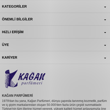
KATEGORILER
ÖNEMLI BILGILER
HIZLI ERIŞIM
ÜYE
KARIYER
KAĞAN PARFÜMERİ
1979'dan bu yana, Kağan Parfümeri, dünya çapında tanınmış kozmetik, parfüm
ve iç giyim markalarından oluşan 50.000'den fazla ürün çeşidi sunmaktadır.
Türkiye'nin tüm illerine hizmet vererek, yüksek kaliteli hizmet anlayışımızla öne