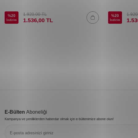
1.920,00
TL
1.920
%
20
%
20
1.536,00
TL
1.53
İndirim
İndirim
E-Bülten
Aboneliği
Kampanya ve yeniliklerden haberdar olmak için e-bültenimize abone olun!