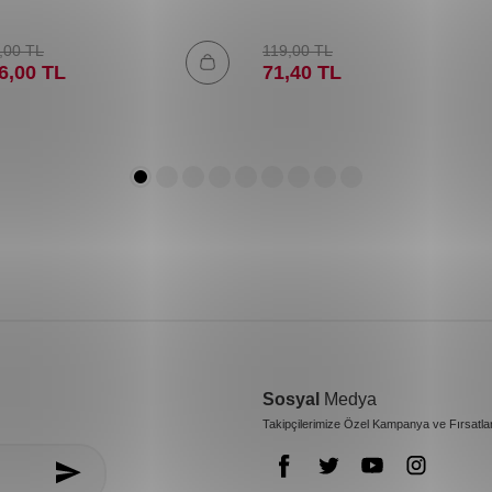
,00
TL
119,00
TL
6,00
TL
71,40
TL
Sosyal
Medya
Takipçilerimize Özel Kampanya ve Fırsatla