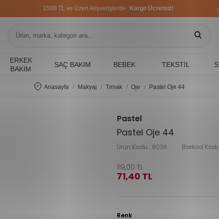
1500 TL ve Üzeri Alışverişlerde
Kargo Ücretsiz!
1500 TL ve Üzeri Alışverişlerde
Kargo Ücretsiz!
1500 TL ve Üzeri Alışverişlerde
Kargo Ücretsiz!
ERKEK
SAÇ BAKIM
BEBEK
TEKSTIL
S
BAKIM
Anasayfa
Makyaj
Tırnak
Oje
Pastel Oje 44
Pastel
Pastel Oje 44
Ürün Kodu :
8038
Barkod Kodu
119,00
TL
71,40
TL
Renk