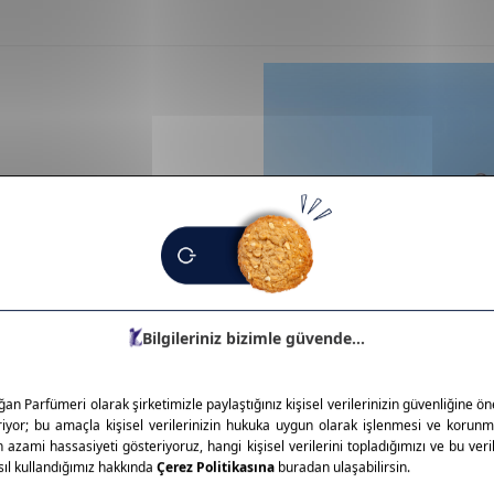
biri olarak, makyaj
zesinde far paletleri, mat ve
üksek pigmentasyon, uzun süre
n fiyatıyla her yaştan
yaj deneyimi sağlar. Estetik,