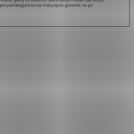
kadar geniş bir kullanım alanı sunan Pastel Oje, kolay
li parlaklığıyla tırnak makyajının güvenilir ve şık