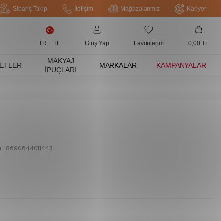
Sipariş Takip
İletişim
Mağazalarımız
Kariyer
TR − TL
Giriş Yap
Favorilerim
0,00
TL
MAKYAJ
ETLER
MARKALAR
KAMPANYALAR
İPUÇLARI
 :
8690644011443