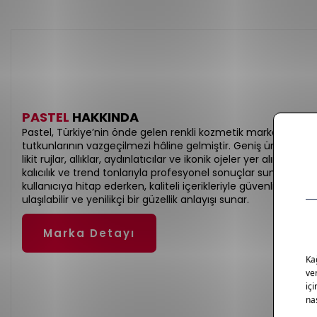
PASTEL
HAKKINDA
Pastel, Türkiye’nin önde gelen renkli kozmetik markalarından 
tutkunlarının vazgeçilmezi hâline gelmiştir. Geniş ürün yelpa
likit rujlar, allıklar, aydınlatıcılar ve ikonik ojeler yer alır. Y
kalıcılık ve trend tonlarıyla profesyonel sonuçlar sunar. Uygu
kullanıcıya hitap ederken, kaliteli içerikleriyle güvenli bir mak
ulaşılabilir ve yenilikçi bir güzellik anlayışı sunar.
Marka Detayı