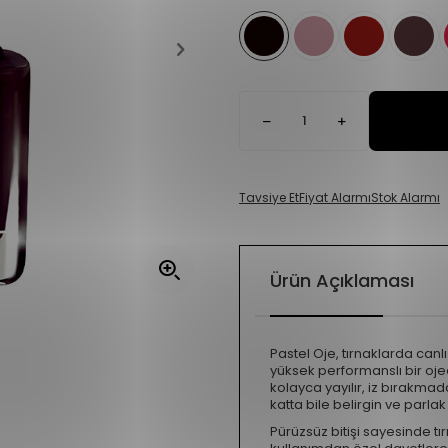
Tavsiye Et
Fiyat Alarmı
Stok Alarmı
Ürün Açıklaması
Pastel Oje, tırnaklarda canlı
yüksek performanslı bir oje
kolayca yayılır, iz bırakma
katta bile belirgin ve parlak
Pürüzsüz bitişi sayesinde t