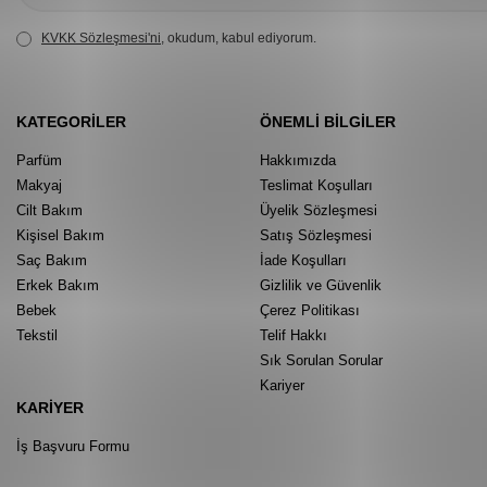
KVKK Sözleşmesi'ni
, okudum, kabul ediyorum.
KATEGORILER
ÖNEMLI BILGILER
Parfüm
Hakkımızda
Makyaj
Teslimat Koşulları
Cilt Bakım
Üyelik Sözleşmesi
Kişisel Bakım
Satış Sözleşmesi
Saç Bakım
İade Koşulları
Erkek Bakım
Gizlilik ve Güvenlik
Bebek
Çerez Politikası
Tekstil
Telif Hakkı
Sık Sorulan Sorular
Kariyer
KARIYER
İş Başvuru Formu