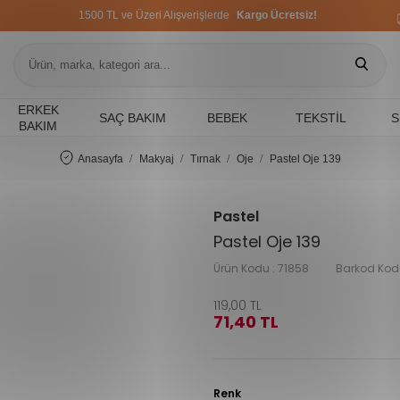
1500 TL ve Üzeri Alışverişlerde
Kargo Ücretsiz!
1500 TL ve Üzeri Alışverişlerde
Kargo Ücretsiz!
1500 TL ve Üzeri Alışverişlerde
Kargo Ücretsiz!
ERKEK
SAÇ BAKIM
BEBEK
TEKSTIL
S
BAKIM
Anasayfa
Makyaj
Tırnak
Oje
Pastel Oje 139
Pastel
Pastel Oje 139
Ürün Kodu :
71858
Barkod Kod
119,00
TL
71,40
TL
Renk