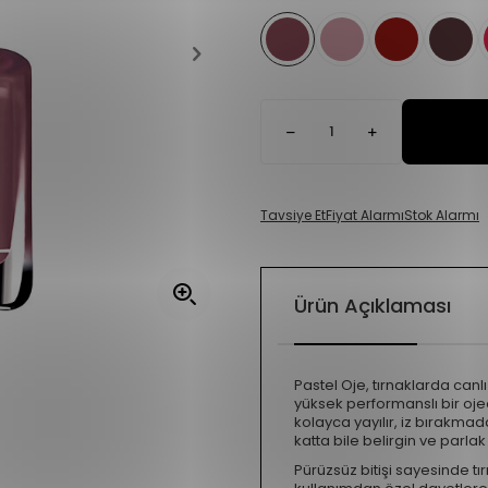
Tavsiye Et
Fiyat Alarmı
Stok Alarmı
Ürün Açıklaması
Pastel Oje, tırnaklarda canlı
yüksek performanslı bir oje
kolayca yayılır, iz bırakma
katta bile belirgin ve parlak
Pürüzsüz bitişi sayesinde t