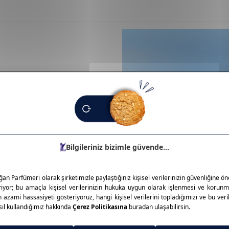
biri olarak, makyaj
zesinde far paletleri, mat ve
üksek pigmentasyon, uzun süre
n fiyatıyla her yaştan
yaj deneyimi sağlar. Estetik,