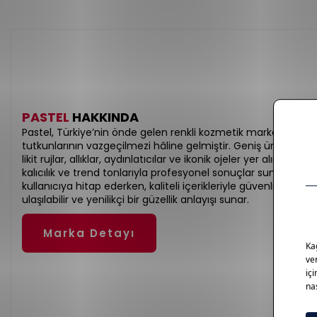
PASTEL
HAKKINDA
Pastel, Türkiye’nin önde gelen renkli kozmetik markalarından 
tutkunlarının vazgeçilmezi hâline gelmiştir. Geniş ürün yelpa
likit rujlar, allıklar, aydınlatıcılar ve ikonik ojeler yer alır. Y
kalıcılık ve trend tonlarıyla profesyonel sonuçlar sunar. Uygu
kullanıcıya hitap ederken, kaliteli içerikleriyle güvenli bir mak
ulaşılabilir ve yenilikçi bir güzellik anlayışı sunar.
Marka Detayı