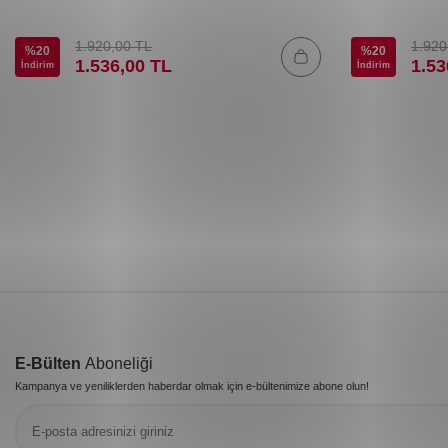
1.920,00
TL
1.920
%
20
%
20
1.536,00
TL
1.53
İndirim
İndirim
E-Bülten
Aboneliği
Kampanya ve yeniliklerden haberdar olmak için e-bültenimize abone olun!