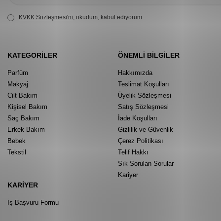
KVKK Sözleşmesi'ni
, okudum, kabul ediyorum.
KATEGORILER
ÖNEMLI BILGILER
Parfüm
Hakkımızda
Makyaj
Teslimat Koşulları
Cilt Bakım
Üyelik Sözleşmesi
Kişisel Bakım
Satış Sözleşmesi
Saç Bakım
İade Koşulları
Erkek Bakım
Gizlilik ve Güvenlik
Bebek
Çerez Politikası
Tekstil
Telif Hakkı
Sık Sorulan Sorular
Kariyer
KARIYER
İş Başvuru Formu