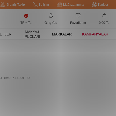
Sipariş Takip
İletişim
Mağazalarımız
Kariyer
TR − TL
Giriş Yap
Favorilerim
0,00
TL
MAKYAJ
ETLER
MARKALAR
KAMPANYALAR
İPUÇLARI
u :
8690644001390