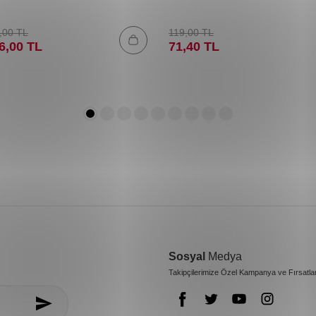
,00
TL
119,00
TL
6,00
TL
71,40
TL
Sosyal
Medya
Takipçilerimize Özel Kampanya ve Fırsatla