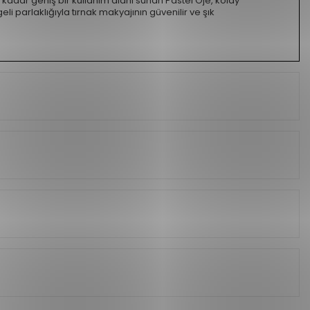
kadar geniş bir kullanım alanı sunan Pastel Oje, kolay
li parlaklığıyla tırnak makyajının güvenilir ve şık