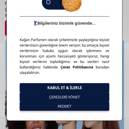
her yaştan kullanıcıya hitap ederken, kaliteli içerikleriyle
güvenli bir makyaj deneyimi sağlar. Estetik, ulaşılabilir ve
yenilikçi bir güzellik anlayışı sunar.
Marka Detayı