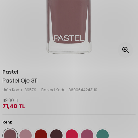
Pastel
Pastel Oje 311
Ürün Kodu :
39579
Barkod Kodu :
8690644243110
119,00
TL
71,40
TL
Renk