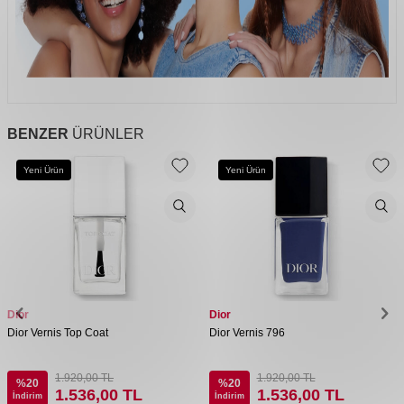
BENZER
ÜRÜNLER
Yeni Ürün
Yeni Ürün
Dior
Dior
Dior Vernis Top Coat
Dior Vernis 796
1.920,00
TL
1.920,00
TL
%
20
%
20
1.536,00
TL
1.536,00
TL
İndirim
İndirim