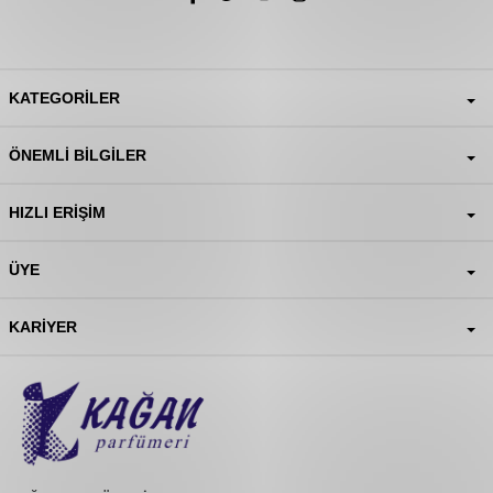
KATEGORILER
ÖNEMLI BILGILER
HIZLI ERIŞIM
ÜYE
KARIYER