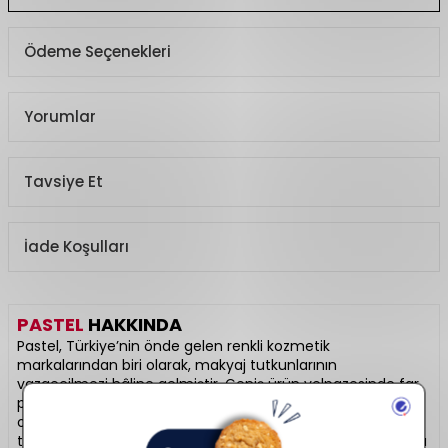
Ödeme Seçenekleri
Yorumlar
Tavsiye Et
İade Koşulları
PASTEL
HAKKINDA
Pastel, Türkiye’nin önde gelen renkli kozmetik
markalarından biri olarak, makyaj tutkunlarının
vazgeçilmezi hâline gelmiştir. Geniş ürün yelpazesinde far
paletleri, mat ve likit rujlar, allıklar, aydınlatıcılar ve ikonik
ojeler yer alır. Yüksek pigmentasyon, uzun süre kalıcılık ve
trend tonlarıyla profesyonel sonuçlar sunar. Uygun fiyatıyla