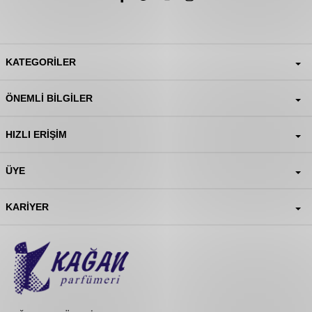
KATEGORILER
ÖNEMLI BILGILER
HIZLI ERIŞIM
ÜYE
KARIYER