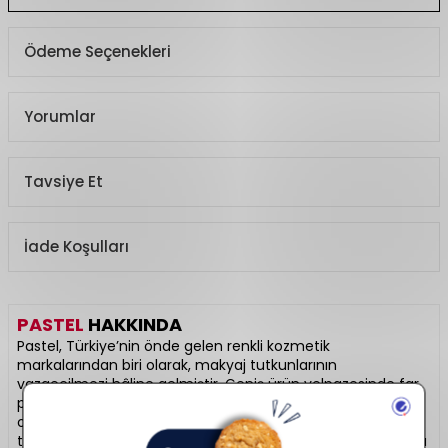
Ödeme Seçenekleri
Yorumlar
Tavsiye Et
İade Koşulları
PASTEL
HAKKINDA
Pastel, Türkiye’nin önde gelen renkli kozmetik
markalarından biri olarak, makyaj tutkunlarının
vazgeçilmezi hâline gelmiştir. Geniş ürün yelpazesinde far
paletleri, mat ve likit rujlar, allıklar, aydınlatıcılar ve ikonik
ojeler yer alır. Yüksek pigmentasyon, uzun süre kalıcılık ve
trend tonlarıyla profesyonel sonuçlar sunar. Uygun fiyatıyla