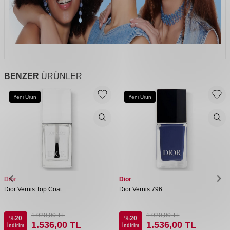
BENZER
ÜRÜNLER
Yeni Ürün
Yeni Ürün
Dior
Dior
Dior Vernis Top Coat
Dior Vernis 796
1.920,00
TL
1.920,00
TL
%
20
%
20
1.536,00
TL
1.536,00
TL
İndirim
İndirim