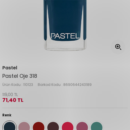
Pastel
Pastel Oje 318
Ürün Kodu :
110123
Barkod Kodu :
8690644243189
119,00
TL
71,40
TL
Renk