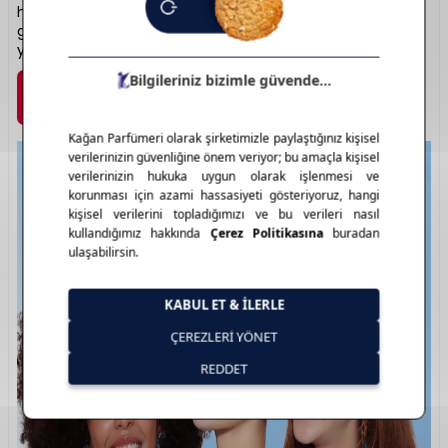
her yaştan kullanıcıya hitap ederken, kaliteli içerikleriyle
güvenli bir makyaj deneyimi sağlar. Estetik, ulaşılabilir ve
yenilikçi bir güzellik anlayışı sunar.
Marka Detayı