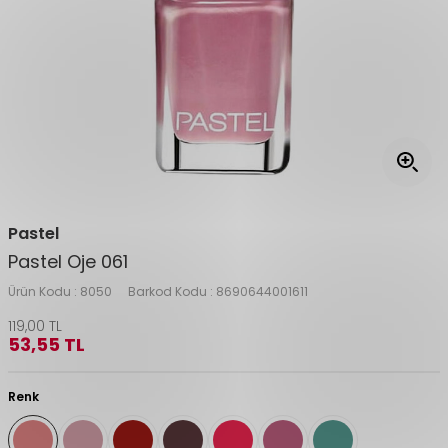
Pastel
Pastel Oje 061
Ürün Kodu :
8050
Barkod Kodu :
8690644001611
119,00
TL
53,55
TL
Renk