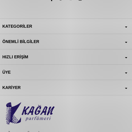
KATEGORILER
ÖNEMLI BILGILER
HIZLI ERIŞIM
ÜYE
KARIYER