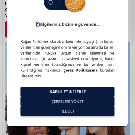
her yaştan kullanıcıya hitap ederken, kaliteli içerikleriyle
güvenli bir makyaj deneyimi sağlar. Estetik, ulaşılabilir ve
yenilikçi bir güzellik anlayışı sunar.
Marka Detayı