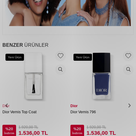
BENZER
ÜRÜNLER
Yeni Ürün
Yeni Ürün
Dior
Dior
Dior Vernis Top Coat
Dior Vernis 796
1.920,00
TL
1.920,00
TL
%
20
%
20
1.536,00
TL
1.536,00
TL
İndirim
İndirim