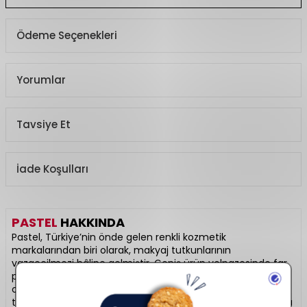
Ödeme Seçenekleri
Yorumlar
Tavsiye Et
İade Koşulları
PASTEL
HAKKINDA
Pastel, Türkiye’nin önde gelen renkli kozmetik
markalarından biri olarak, makyaj tutkunlarının
vazgeçilmezi hâline gelmiştir. Geniş ürün yelpazesinde far
paletleri, mat ve likit rujlar, allıklar, aydınlatıcılar ve ikonik
ojeler yer alır. Yüksek pigmentasyon, uzun süre kalıcılık ve
trend tonlarıyla profesyonel sonuçlar sunar. Uygun fiyatıyla