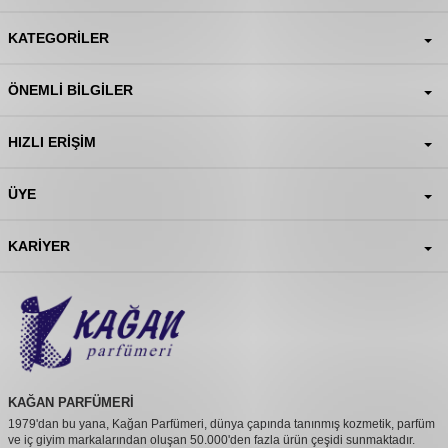
KATEGORILER
ÖNEMLI BILGILER
HIZLI ERIŞIM
ÜYE
KARIYER
KAĞAN PARFÜMERİ
1979'dan bu yana, Kağan Parfümeri, dünya çapında tanınmış kozmetik, parfüm
ve iç giyim markalarından oluşan 50.000'den fazla ürün çeşidi sunmaktadır.