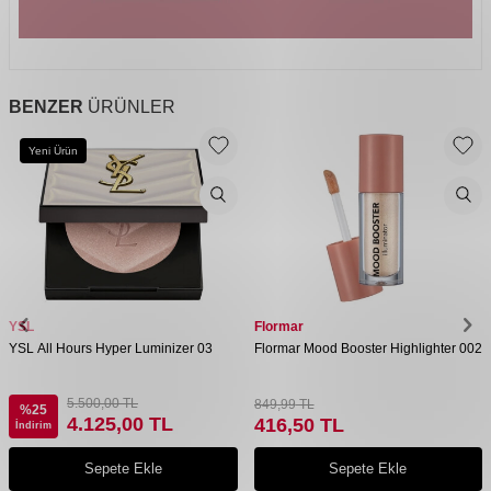
BENZER
ÜRÜNLER
Yeni Ürün
YSL
Flormar
YSL All Hours Hyper Luminizer 03
Flormar Mood Booster Highlighter 002
5.500,00
TL
849,99
TL
%
25
4.125,00
TL
416,50
TL
İndirim
Sepete Ekle
Sepete Ekle