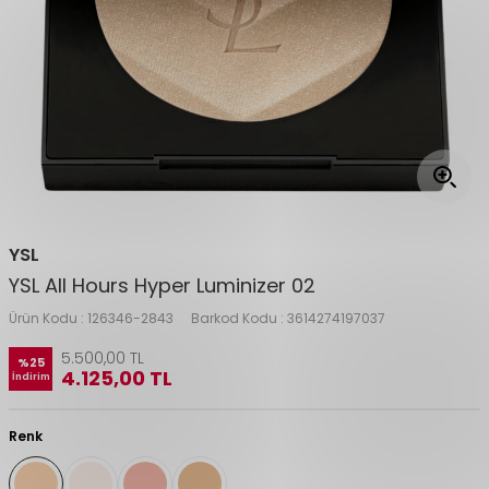
YSL
YSL All Hours Hyper Luminizer 02
Ürün Kodu :
126346-2843
Barkod Kodu :
3614274197037
5.500,00
TL
%
25
4.125,00
TL
İndirim
Renk