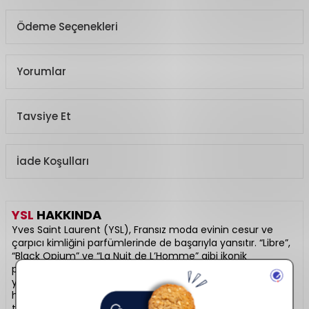
Ödeme Seçenekleri
Yorumlar
Tavsiye Et
İade Koşulları
YSL
HAKKINDA
Yves Saint Laurent (YSL), Fransız moda evinin cesur ve
çarpıcı kimliğini parfümlerinde de başarıyla yansıtır. “Libre”,
“Black Opium” ve “La Nuit de L’Homme” gibi ikonik
parfümleri hem şişe tasarımı hem de koku piramidiyle fark
yaratır. Lüks, tutku ve yüksek moda anlayışını kokuda
hissedilir kılar. Modern ve stil sahibi kullanıcıların parfüm
tercihidir.