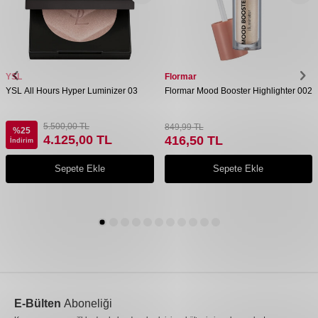
YSL
Flormar
YSL All Hours Hyper Luminizer 03
Flormar Mood Booster Highlighter 002
5.500,00
TL
849,99
TL
%
25
4.125,00
TL
416,50
TL
İndirim
Sepete Ekle
Sepete Ekle
E-Bülten
Aboneliği