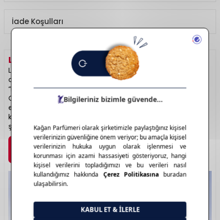
İade Koşulları
LANCOME
HAKKINDA
Lancôme, Fransız lüksünün en zarif temsilcilerinden biri
olarak cilt bakımı, makyaj ve parfüm dünyasında öne çıkar.
“La Vie Est Belle” ve “Idôle” gibi ikonik parfümleriyle tanınır.
Cilt bakım serileri özellikle yaşlanma karşıtı ve aydınlatıcı
etkileriyle dikkat çeker. Hem görselliği hem de içerik
kalitesiyle kadınların vazgeçilmez tercihlerindendir. Fransız
şıklığının özü: Lancôme.
Marka Detayı