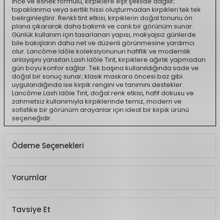
İnce ve esnek formülü, kirpiklere eşit şekilde dağılır;
topaklanma veya sertlik hissi oluşturmadan kirpikleri tek tek
belirginleştirir. Renkli tint etkisi, kirpiklerin doğal tonunu ön
plana çıkararak daha bakımlı ve canlı bir görünüm sunar.
Günlük kullanım için tasarlanan yapısı, makyajsız günlerde
bile bakışların daha net ve düzenli görünmesine yardımcı
olur. Lancôme Idôle koleksiyonunun hafiflik ve modernlik
anlayışını yansıtan Lash Idôle Tint, kirpiklere ağırlık yapmadan
gün boyu konfor sağlar. Tek başına kullanıldığında sade ve
doğal bir sonuç sunar; klasik maskara öncesi baz gibi
uygulandığında ise kirpik rengini ve tanımını destekler.
Lancôme Lash Idôle Tint, doğal renk etkisi, hafif dokusu ve
zahmetsiz kullanımıyla kirpiklerinde temiz, modern ve
sofistike bir görünüm arayanlar için ideal bir kirpik ürünü
seçeneğidir.
Ödeme Seçenekleri
Yorumlar
Tavsiye Et