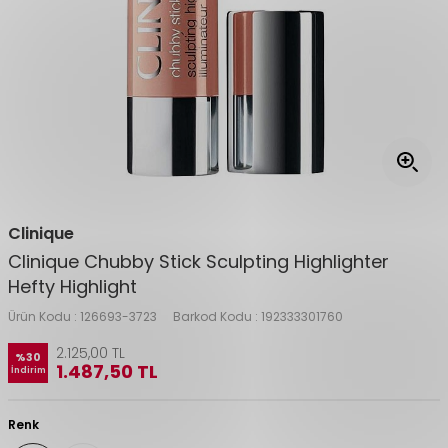
Clinique
Clinique Chubby Stick Sculpting Highlighter
Hefty Highlight
Ürün Kodu :
126693-3723
Barkod Kodu :
192333301760
2.125,00
TL
%
30
1.487,50
TL
İndirim
Renk