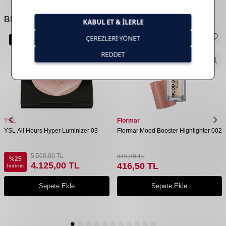
BENZER
ÜRÜNLER
Yeni Ürün
YSL
Flormar
YSL All Hours Hyper Luminizer 03
Flormar Mood Booster Highlighter 002
5.500,00
TL
849,99
TL
%
25
4.125,00
TL
416,50
TL
İndirim
Sepete Ekle
Sepete Ekle