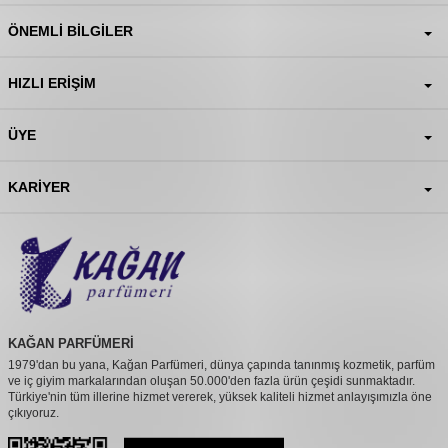
ÖNEMLI BILGILER
HIZLI ERIŞIM
ÜYE
KARIYER
KAĞAN PARFÜMERİ
1979'dan bu yana, Kağan Parfümeri, dünya çapında tanınmış kozmetik, parfüm
ve iç giyim markalarından oluşan 50.000'den fazla ürün çeşidi sunmaktadır.
Türkiye'nin tüm illerine hizmet vererek, yüksek kaliteli hizmet anlayışımızla öne
çıkıyoruz.