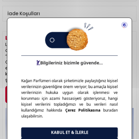
İade Koşulları
LANCOME
HAKKINDA
Lancôme, Fransız lüksünün en zarif temsilcilerinden biri
olarak cilt bakımı, makyaj ve parfüm dünyasında öne çıkar.
“La Vie Est Belle” ve “Idôle” gibi ikonik parfümleriyle tanınır.
Cilt bakım serileri özellikle yaşlanma karşıtı ve aydınlatıcı
etkileriyle dikkat çeker. Hem görselliği hem de içerik
kalitesiyle kadınların vazgeçilmez tercihlerindendir. Fransız
şıklığının özü: Lancôme.
Marka Detayı