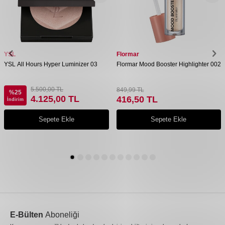
YSL
Flormar
YSL All Hours Hyper Luminizer 03
Flormar Mood Booster Highlighter 002
5.500,00
TL
849,99
TL
%
25
4.125,00
TL
416,50
TL
İndirim
Sepete Ekle
Sepete Ekle
E-Bülten
Aboneliği