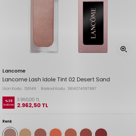
Lancome
Lancome Lash Idole Tint 02 Desert Sand
Ürün Kodu :
126149
Barkod Kodu :
3614274097887
3.950,00
TL
%
25
2.962,50
TL
İndirim
Renk