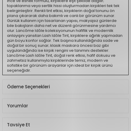
İnce ve esnek formülü, kirpiklere eşit şekilde dağılır;
topaklanma veya sertlik hissi oluşturmadan kirpikleri tek tek
belirginleştirir. Renkli tint etkisi, kirpiklerin doğal tonunu ön
plana çıkararak daha bakımlı ve canlı bir görünüm sunar.
Günlük kullanım için tasarlanan yapısı, makyajsız günlerde
bile bakışların daha net ve düzenli görünmesine yardımcı
olur. Lancôme Idôle koleksiyonunun hafiflik ve modernlik
anlayışını yansıtan Lash Idôle Tint, kirpiklere ağırlık yapmadan
gün boyu konfor sağlar. Tek başına kullanıldığında sade ve
doğal bir sonuç sunar; klasik maskara öncesi baz gibi
uygulandığında ise kirpik rengini ve tanımını destekler.
Lancôme Lash Idôle Tint, doğal renk etkisi, hafif dokusu ve
zahmetsiz kullanımıyla kirpiklerinde temiz, modern ve
sofistike bir görünüm arayanlar için ideal bir kirpik ürünü
seçeneğidir.
Ödeme Seçenekleri
Yorumlar
Tavsiye Et