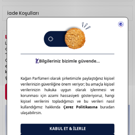
İade Koşulları
LANCOME
HAKKINDA
Lancôme, Fransız lüksünün en zarif temsilcilerinden biri
olarak cilt bakımı, makyaj ve parfüm dünyasında öne çıkar.
“La Vie Est Belle” ve “Idôle” gibi ikonik parfümleriyle tanınır.
Cilt bakım serileri özellikle yaşlanma karşıtı ve aydınlatıcı
etkileriyle dikkat çeker. Hem görselliği hem de içerik
kalitesiyle kadınların vazgeçilmez tercihlerindendir. Fransız
şıklığının özü: Lancôme.
Marka Detayı