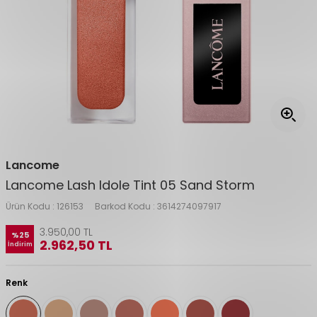
Lancome
Lancome Lash Idole Tint 05 Sand Storm
Ürün Kodu :
126153
Barkod Kodu :
3614274097917
3.950,00
TL
%
25
2.962,50
TL
İndirim
Renk