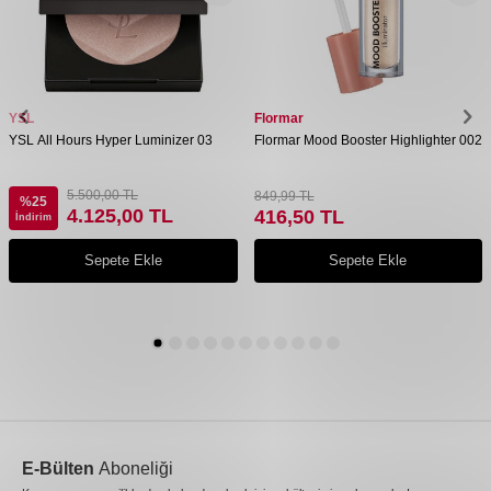
YSL
Flormar
YSL All Hours Hyper Luminizer 03
Flormar Mood Booster Highlighter 002
5.500,00
TL
849,99
TL
%
25
4.125,00
TL
416,50
TL
İndirim
Sepete Ekle
Sepete Ekle
E-Bülten
Aboneliği