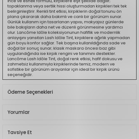
İnce ve esnek formülü, kirpiklere eşit şekilde dağılır;
topaklanma veya sertlik hissi oluşturmadan kirpikleri tek tek
belirginleştirir. Renkli tint etkisi, kirpiklerin doğal tonunu ön
plana çıkararak daha bakımlı ve canlı bir görünüm sunar.
Günlük kullanım için tasarlanan yapısı, makyajsız günlerde
bile bakışların daha net ve düzenli görünmesine yardımcı
olur. Lancôme Idôle koleksiyonunun hafiflik ve modernlik
anlayışını yansıtan Lash Idôle Tint, kirpiklere ağırlık yapmadan
gün boyu konfor sağlar. Tek başına kullanıldığında sade ve
doğal bir sonuç sunar; klasik maskara öncesi baz gibi
uygulandığında ise kirpik rengini ve tanımını destekler.
Lancôme Lash Idôle Tint, doğal renk etkisi, hafif dokusu ve
zahmetsiz kullanımıyla kirpiklerinde temiz, modern ve
sofistike bir görünüm arayanlar için ideal bir kirpik ürünü
seçeneğidir.
Ödeme Seçenekleri
Yorumlar
Tavsiye Et