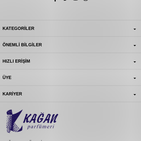
KATEGORILER
ÖNEMLI BILGILER
HIZLI ERIŞIM
ÜYE
KARIYER