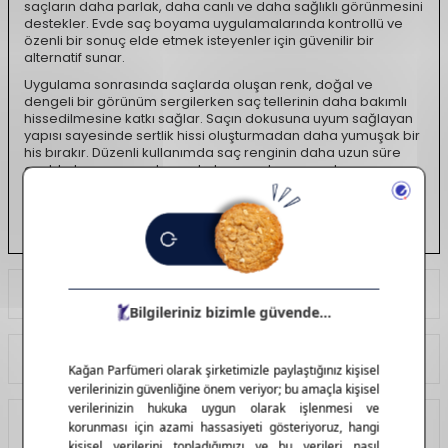
saçların daha parlak, daha canlı ve daha sağlıklı görünmesini
destekler. Evde saç boyama uygulamalarında kontrollü ve
özenli bir sonuç elde etmek isteyenler için güvenilir bir
alternatif sunar.
Uygulama sonrasında saçlarda oluşan renk, doğal ve
dengeli bir görünüm sergilerken saç tellerinin daha bakımlı
hissedilmesine katkı sağlar. Saçın dokusuna uyum sağlayan
yapısı sayesinde sertlik hissi oluşturmadan daha yumuşak bir
his bırakır. Düzenli kullanımda saç renginin daha uzun süre
canlı kalmasına yardımcı olurken, saçların genel
görünümünde daha düzgün ve sağlıklı bir duruş elde
edilmesini destekler. Biomagic Saç Boyası, saç rengini
yenilemek, tazelemek ya da görünümüne yeni bir dokunuş
katmak isteyenler için pratik, etkili ve bakımlı bir saç boyama
deneyimi sunar.
Ödeme Seçenekleri
Yorumlar
Tavsiye Et