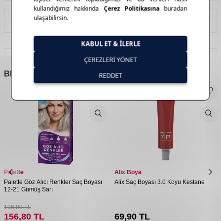
İade Koşulları
BENZER
ÜRÜNLER
Palette
Alix Boya
Palette Göz Alıcı Renkler Saç Boyası
Alix Saç Boyası 3.0 Koyu Kestane
12-21 Gümüş Sarı
196,00
TL
156,80
TL
69,90
TL