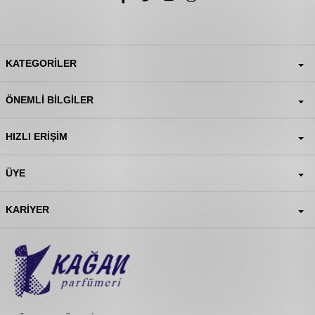
KATEGORILER
ÖNEMLI BILGILER
HIZLI ERIŞIM
ÜYE
KARIYER