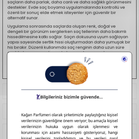
saçların daha parlak, daha canlı ve daha sağlıklı görünmesini
destekler. Evde saç boyama uygulamalarında kontrollü ve
özenli bir sonuç elde etmek isteyenler için güvenilir bir
alternatif sunar.
Uygulama sonrasında saçlarda oluşan renk, doğal ve
dengeli bir görünüm sergilerken saç tellerinin daha bakımlı
hissedilmesine katkı sağlar. Saçın dokusuna uyum sağlayan
yapısı sayesinde sertlik hissi oluşturmadan daha yumuşak bir
his bırakır. Düzenli kullanımda saç renginin daha uzun süre
canlı kalmasına yardımcı olurken, saçların genel
görünümünde daha düzgün ve sağlıklı bir duruş elde
edilmesini destekler. Biomagic Saç Boyası, saç rengini
yenilemek, tazelemek ya da görünümüne yeni bir dokunuş
katmak isteyenler için pratik, etkili ve bakımlı bir saç boyama
deneyimi sunar.
Ödeme Seçenekleri
Yorumlar
Tavsiye Et