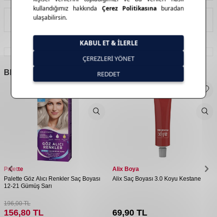
İade Koşulları
BENZER
ÜRÜNLER
Palette
Alix Boya
Palette Göz Alıcı Renkler Saç Boyası
Alix Saç Boyası 3.0 Koyu Kestane
12-21 Gümüş Sarı
196,00
TL
156,80
TL
69,90
TL