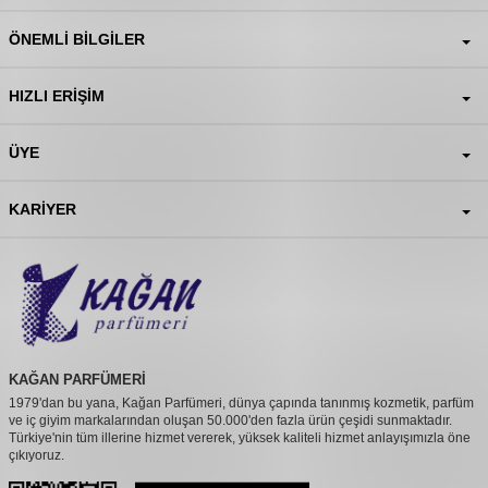
ÖNEMLI BILGILER
HIZLI ERIŞIM
ÜYE
KARIYER
KAĞAN PARFÜMERİ
1979'dan bu yana, Kağan Parfümeri, dünya çapında tanınmış kozmetik, parfüm
ve iç giyim markalarından oluşan 50.000'den fazla ürün çeşidi sunmaktadır.
Türkiye'nin tüm illerine hizmet vererek, yüksek kaliteli hizmet anlayışımızla öne
çıkıyoruz.