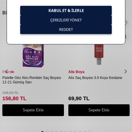
BENZER
ÜRÜNLER
Palette
Alix Boya
Palette Göz Alıcı Renkler Saç Boyası
Alix Saç Boyası 3.0 Koyu Kestane
12-21 Gümüş Sarı
196,00
TL
156,80
TL
69,90
TL
Sepete Ekle
Sepete Ekle