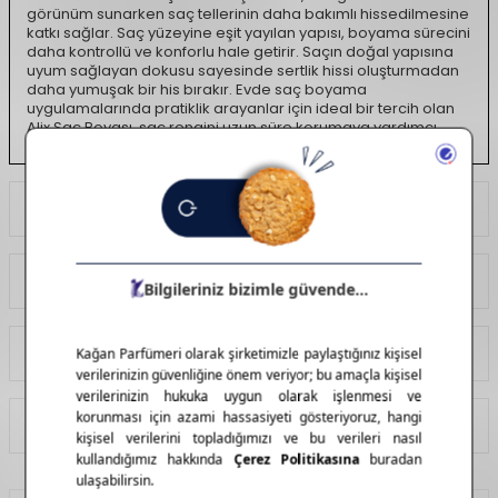
görünüm sunarken saç tellerinin daha bakımlı hissedilmesine
katkı sağlar. Saç yüzeyine eşit yayılan yapısı, boyama sürecini
daha kontrollü ve konforlu hale getirir. Saçın doğal yapısına
uyum sağlayan dokusu sayesinde sertlik hissi oluşturmadan
daha yumuşak bir his bırakır. Evde saç boyama
uygulamalarında pratiklik arayanlar için ideal bir tercih olan
Alix Saç Boyası, saç rengini uzun süre korumaya yardımcı
olurken bakımlı, canlı ve düzgün bir görünüm elde edilmesini
destekler.
Ödeme Seçenekleri
Yorumlar
Tavsiye Et
İade Koşulları