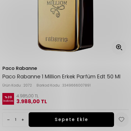
Paco Rabanne
Paco Rabanne 1 Million Erkek Parfüm Edt 50 Ml
Ürün Kodu :
2072
Barkod Kodu :
3349666007891
4.985,00
TL
%
20
3.988,00
TL
İndirim
Sepete Ekle