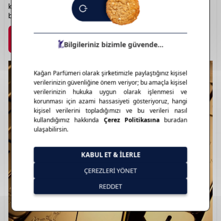
koku deneyimi sunar. Cesur karakterlere güçlü bir imza
bırakır.
Marka Detayı