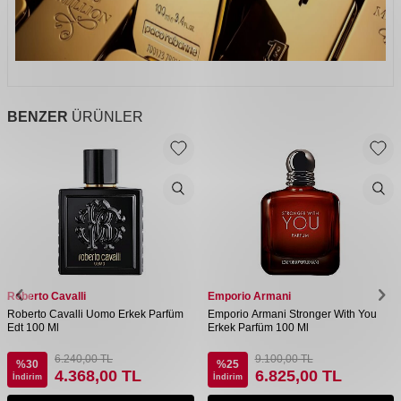
BENZER
ÜRÜNLER
Roberto Cavalli
Emporio Armani
Roberto Cavalli Uomo Erkek Parfüm
Emporio Armani Stronger With You
Edt 100 Ml
Erkek Parfüm 100 Ml
6.240,00
TL
9.100,00
TL
%
30
%
25
4.368,00
TL
6.825,00
TL
İndirim
İndirim