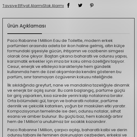
Tavsiye Et
Fiyat Alarmı
Stok Alarmı
Ürün Açıklaması
Paco Rabanne 1 Million Eau de Toilette, modern erkek
parfümleri arasında adeta bir ikon haline gelmiş, altın külçe
formundaki şişesiyle gücün, ihtişamın ve cazibenin simgesi
olarak öne çıkıyor. Baştan çıkarıcı baharatlı ve odunsu yapısı,
karizmatik erkekler için imza bir koku olma özelliğini taşıyor.
Cesur, enerjik ve etkileyici karakteriyle hem gündelik
kullanımda hem de özel akşamlarda kendini gösteren bu
parfüm, sınır tanımayan özgüvenin kokusu niteliğinde.
İlk sıkıldığında greyfurt, nane ve mandalina tazeliğiyle dinamik
ve enerjik bir açılış sunar. Bu canlı başlangıç, parfüme güçlü
bir giriş yaparken, kısa sürede yerini kalp notalarına bırakır.
Orta bölümdeki gül, tarçın ve baharatlı notalar, parfüme
derinlik ve çekicilik katarken, yoğun bir maskülen etki yaratır.
Kompozisyonun temelinde ise deri, odunsu notalar, silhat
esansı ve amber bulunur. Bu güçlü baz, hem kalıcılığı artırır
hem de 1 Million’a unutulmaz bir sıcaklık kazandırır.
Paco Rabanne 1 Million, çarpıcı açılışı, baharatlı kalbi ve derin
odunsu tabanı ile feminen dokunuşları cezbeden, erkeksi ve