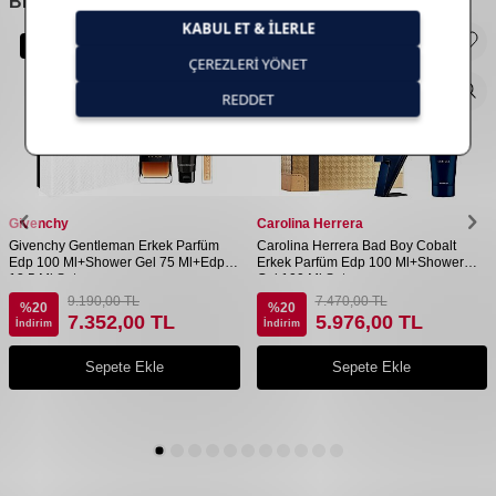
BENZER
ÜRÜNLER
Yeni Ürün
Yeni Ürün
Givenchy
Carolina Herrera
Givenchy Gentleman Erkek Parfüm
Carolina Herrera Bad Boy Cobalt
Edp 100 Ml+Shower Gel 75 Ml+Edp
Erkek Parfüm Edp 100 Ml+Shower
12,5 Ml Set
Gel 100 Ml Set
9.190,00
TL
7.470,00
TL
%
20
%
20
7.352,00
TL
5.976,00
TL
İndirim
İndirim
Sepete Ekle
Sepete Ekle