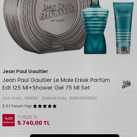
Jean Paul Gaultier
Jean Paul Gaultier Le Male Erkek Parfüm
Edt 125 Ml+Shower Gel 75 Ml Set
Ürün Kodu :
136656
Barkod Kodu :
8435415116602
5.0 | Yorum Yap
7.175,00
TL
%
20
5.740,00
TL
İndirim