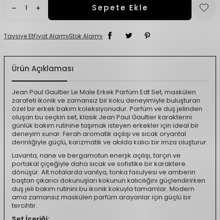
Sepete Ekle
Tavsiye Et
Fiyat Alarmı
Stok Alarmı
Ürün Açıklaması
Jean Paul Gaultier Le Male Erkek Parfüm Edt Set, maskülen
zarafeti ikonik ve zamansız bir koku deneyimiyle buluşturan
özel bir erkek bakım koleksiyonudur. Parfüm ve duş jelinden
oluşan bu seçkin set, klasik Jean Paul Gaultier karakterini
günlük bakım rutinine taşımak isteyen erkekler için ideal bir
deneyim sunar. Ferah aromatik açılışı ve sıcak oryantal
derinliğiyle güçlü, karizmatik ve akılda kalıcı bir imza oluşturur.
Lavanta, nane ve bergamotun enerjik açılışı, tarçın ve
portakal çiçeğiyle daha sıcak ve sofistike bir karaktere
dönüşür. Alt notalarda vanilya, tonka fasulyesi ve amberin
baştan çıkarıcı dokunuşları kokunun kalıcılığını güçlendirirken
duş jeli bakım rutinini bu ikonik kokuyla tamamlar. Modern
ama zamansız maskülen parfüm arayanlar için güçlü bir
tercihtir.
Set İçeriği: