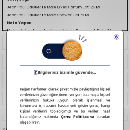
Jean Paul Gaultier Le Male Erkek Parfüm Edt 125 Ml
Jean Paul Gaultier Le Male Shower Gel 75 Ml
Nota Yapısı:
Üst notalar:
Lavanta, Nane, Kakule, Bergamot, Pelin Otu
Kalp notaları:
Tarçın, Portakal Çiçeği, Kimyon
Ödeme Seçenekleri
Alt notalar:
Vanilya, Tonka Fasulyesi, Amber, Sandal Ağacı,
Sedir Ağacı
Yorumlar (1)
Tavsiye Et
İade Koşulları