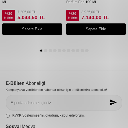
Ml
Parfüm Edp 100 Ml
7.205,00
TL
8.925,00
TL
%
30
%
20
5.043,50
TL
7.140,00
TL
İndirim
İndirim
Sepete Ekle
Sepete Ekle
E-Bülten
Aboneliği
Kampanya ve yeniliklerden haberdar olmak için e-bültenimize abone olun!
KVKK Sözleşmesi'ni
, okudum, kabul ediyorum.
Sosyal
Medya