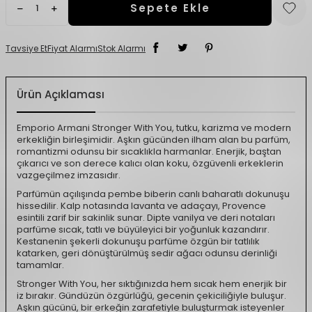
Sepete Ekle
Tavsiye Et
Fiyat Alarmı
Stok Alarmı
Ürün Açıklaması
Emporio Armani Stronger With You, tutku, karizma ve modern
erkekliğin birleşimidir. Aşkın gücünden ilham alan bu parfüm,
romantizmi odunsu bir sıcaklıkla harmanlar. Enerjik, baştan
çıkarıcı ve son derece kalıcı olan koku, özgüvenli erkeklerin
vazgeçilmez imzasıdır.
Parfümün açılışında pembe biberin canlı baharatlı dokunuşu
hissedilir. Kalp notasında lavanta ve adaçayı, Provence
esintili zarif bir sakinlik sunar. Dipte vanilya ve deri notaları
parfüme sıcak, tatlı ve büyüleyici bir yoğunluk kazandırır.
Kestanenin şekerli dokunuşu parfüme özgün bir tatlılık
katarken, geri dönüştürülmüş sedir ağacı odunsu derinliği
tamamlar.
Stronger With You, her sıktığınızda hem sıcak hem enerjik bir
iz bırakır. Gündüzün özgürlüğü, gecenin çekiciliğiyle buluşur.
Aşkın gücünü, bir erkeğin zarafetiyle buluşturmak isteyenler