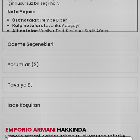
için kusursuz bir seçimdir.
Nota Yapısı:
Üst notalar:
Pembe Biber
Kalp notaları:
Lavanta, Adaçayı
Alt notalar:
Vanilya, Deri, Kestane, Sedir Ağacı
Ürün Açıklaması
Ödeme Seçenekleri
Koku Türü
Baharatlı, Şekerli
Yorumlar (2)
Tavsiye Et
İade Koşulları
EMPORIO ARMANI
HAKKINDA
Emporio Armani, çağdaş İtalyan stilini yansıtan sofistike