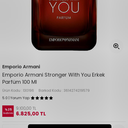
Emporio Armani
Emporio Armani Stronger With You Erkek
Parfüm 100 Ml
Ürün Kodu :
130196
Barkod Kodu :
3614274219579
5.0 | Yorum Yap
9.100,00
TL
%
25
6.825,00
TL
İndirim