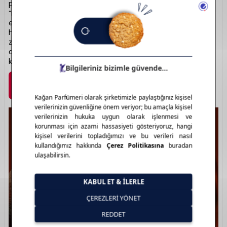
parfüm koleksiyonlarıyla öne çıkar. “Stronger With You” ve
“Because It’s You” gibi çift parfümleriyle uyumu temsil
eder. Kalıcılığı yüksek, modern ve etkileyici notalarla
hazırlanmıştır. Hem kadın hem erkek koleksiyonlarında
zarafet ve tutku hissedilir. Şık şişe tasarımları ile estetik
açıdan da dikkat çeker. Emporio Armani ile stiliniz
kokunuzda hayat bulur.
Marka Detayı