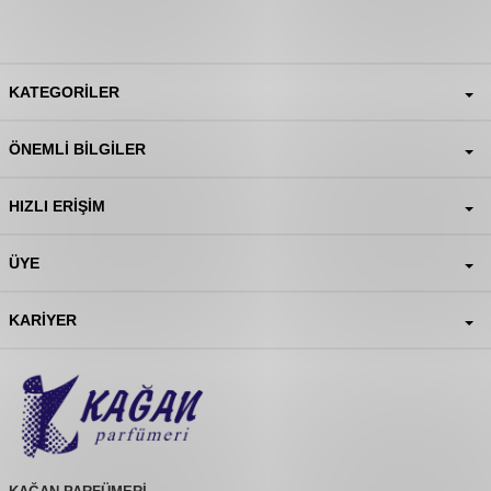
KATEGORILER
ÖNEMLI BILGILER
HIZLI ERIŞIM
ÜYE
KARIYER