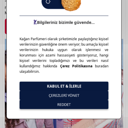
“Superstay” serileriyle bilinir. Kaliteli formülasyonları, zengin
renk seçenekleri ve uygun fiyatıyla her yaşa hitap eder.
Makyajda şehirli stilin temsilcisi: Maybelline New York.
Marka Detayı