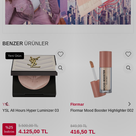
BENZER
ÜRÜNLER
Yeni Ürün
YSL
Flormar
YSL All Hours Hyper Luminizer 03
Flormar Mood Booster Highlighter 002
5.500,00
TL
849,99
TL
%
25
4.125,00
TL
416,50
TL
İndirim