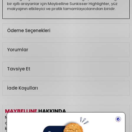
bir ışıltı arayanlar için Maybelline Sunkisser Highlighter, yüz
makyajının etkileyici ve pratik tamamlayıcılarından biridir.
Ödeme Seçenekleri
Yorumlar
Tavsiye Et
İade Koşulları
MAYBELLINE
HAKKINDA
Maybelline, New York enerjisini yansıtan, genç ve trend
odaklı makyaj ürünleriyle globalde en çok tercih edilen
kozmetik markalarındandır. “Fit Me”, “Lash Sensational” ve