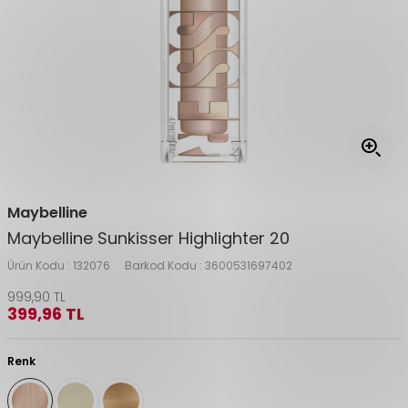
Maybelline
Maybelline Sunkisser Highlighter 20
Ürün Kodu :
132076
Barkod Kodu :
3600531697402
999,90
TL
399,96
TL
Renk