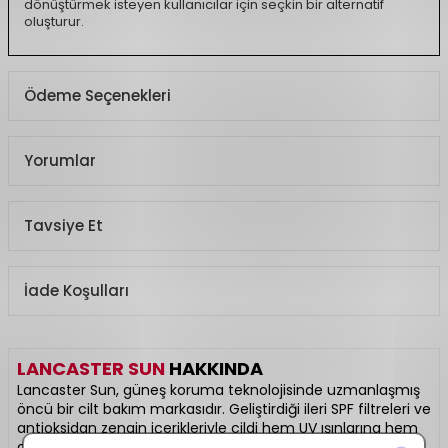
dönüştürmek isteyen kullanıcılar için seçkin bir alternatif
oluşturur.
Ödeme Seçenekleri
Yorumlar
Tavsiye Et
İade Koşulları
LANCASTER SUN
HAKKINDA
Lancaster Sun, güneş koruma teknolojisinde uzmanlaşmış
öncü bir cilt bakım markasıdır. Geliştirdiği ileri SPF filtreleri ve
antioksidan zengin içerikleriyle cildi hem UV ışınlarına hem
de çevresel faktörlere karşı etkili şekilde korur. Hafif dokulu,