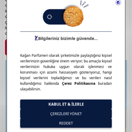
ciltle bütünleşen formülleriyle hem yaz hem kış kullanım
için idealdir. Bronzlaşma performansı ile tanınan Lancaster,
aynı zamanda cildin ışıltısını artıran bakım etkisiyle öne
çıkar. Dermatolojik olarak test edilen ürünleri hassas ciltler
için de uygundur. Güneşin tadını güvenle çıkarırken
cildinizde Lancaster farkını hissedin.
Marka Detayı