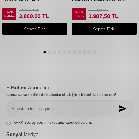
4.850,00
TL
2.650,00
TL
%
20
%
25
3.880,00
TL
1.987,50
TL
İndirim
İndirim
Sepete Ekle
Sepete Ekle
E-Bülten
Aboneliği
Kampanya ve yeniliklerden haberdar olmak için e-bültenimize abone olun!
KVKK Sözleşmesi'ni
, okudum, kabul ediyorum.
Sosyal
Medya