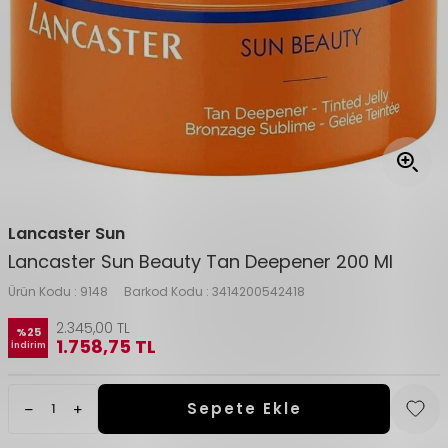
Lancaster Sun
Lancaster Sun Beauty Tan Deepener 200 Ml
Ürün Kodu :
9148
Barkod Kodu :
3414200542418
2.345,00
TL
%
25
1.758,75
TL
İndirim
Sepete Ekle