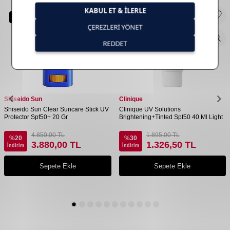
Yeni Ürün
Yeni Ürün
Shiseido Sun
Clinique
Shiseido Sun Clear Suncare Stick UV
Clinique UV Solutions
Protector Spf50+ 20 Gr
Brightening+Tinted Spf50 40 Ml Light
4.850,00
TL
1.895,00
TL
%
20
%
30
3.880,00
TL
1.326,50
TL
İndirim
İndirim
Sepete Ekle
Sepete Ekle