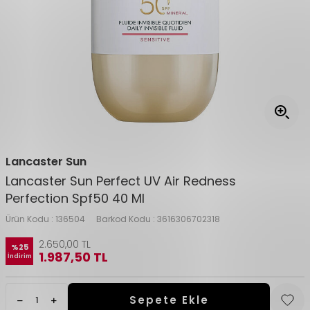
Lancaster Sun
Lancaster Sun Perfect UV Air Redness
Perfection Spf50 40 Ml
Ürün Kodu :
136504
Barkod Kodu :
3616306702318
2.650,00
TL
%
25
1.987,50
TL
İndirim
Sepete Ekle