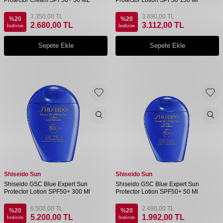
3.350,00
TL
3.890,00
TL
%
20
%
20
2.680,00
TL
3.112,00
TL
İndirim
İndirim
Sepete Ekle
Sepete Ekle
Shiseido Sun
Shiseido Sun
Shiseido GSC Blue Expert Sun
Shiseido GSC Blue Expert Sun
Protector Lotion SPF50+ 300 Ml
Protector Lotion SPF50+ 50 Ml
6.500,00
TL
2.490,00
TL
%
20
%
20
5.200,00
TL
1.992,00
TL
İndirim
İndirim