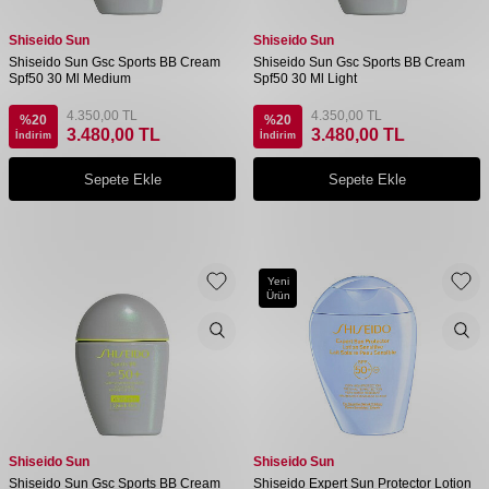
Shiseido Sun
Shiseido Sun
Shiseido Sun Gsc Sports BB Cream
Shiseido Sun Gsc Sports BB Cream
Spf50 30 Ml Medium
Spf50 30 Ml Light
4.350,00
TL
4.350,00
TL
%
20
%
20
3.480,00
TL
3.480,00
TL
İndirim
İndirim
Sepete Ekle
Sepete Ekle
Yeni
Ürün
Shiseido Sun
Shiseido Sun
Shiseido Sun Gsc Sports BB Cream
Shiseido Expert Sun Protector Lotion