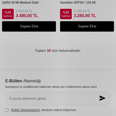
Spf50 30 Ml Medium Dark
Sensitive SPF50+ 150 Ml
4.350,00
TL
4.100,00
TL
%
20
%
20
3.480,00
TL
3.280,00
TL
İndirim
İndirim
Sepete Ekle
Sepete Ekle
Toplam
18
ürün bulunmaktadır.
E-Bülten
Aboneliği
Kampanya ve yeniliklerden haberdar olmak için e-bültenimize abone olun!
KVKK Sözleşmesi'ni
, okudum, kabul ediyorum.