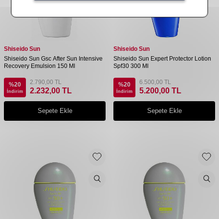
Shiseido Sun
Shiseido Sun
Shiseido Sun Gsc After Sun Intensive
Shiseido Sun Expert Protector Lotion
Recovery Emulsion 150 Ml
Spf30 300 Ml
2.790,00
TL
6.500,00
TL
%
20
%
20
2.232,00
TL
5.200,00
TL
İndirim
İndirim
Sepete Ekle
Sepete Ekle