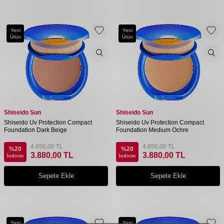
Yeni
Yeni
Ürün
Ürün
Shiseido Sun
Shiseido Sun
Shiseido Uv Protection Compact
Shiseido Uv Protection Compact
Foundation Dark Beige
Foundation Medium Ochre
4.850,00
TL
4.850,00
TL
%
20
%
20
3.880,00
TL
3.880,00
TL
İndirim
İndirim
Sepete Ekle
Sepete Ekle
Yeni
Yeni