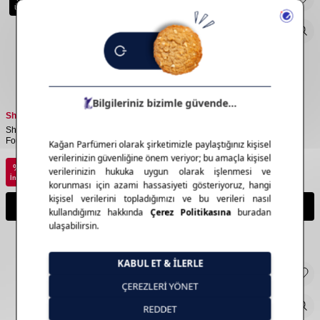
Ürün
Ürün
Shiseido Sun
Shiseido Sun
Shiseido Uv Protection Compact
Shiseido Uv Protection Compact
Foundation Medium Ivory
Foundation Medium Beige
4.850,00
TL
4.850,00
TL
%
20
%
20
3.880,00
TL
3.880,00
TL
İndirim
İndirim
Sepete Ekle
Sepete Ekle