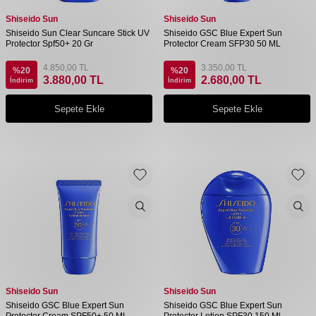
Shiseido Sun
Shiseido Sun
Shiseido Sun Clear Suncare Stick UV
Shiseido GSC Blue Expert Sun
Protector Spf50+ 20 Gr
Protector Cream SFP30 50 ML
4.850,00
TL
3.350,00
TL
%
20
%
20
3.880,00
TL
2.680,00
TL
İndirim
İndirim
Sepete Ekle
Sepete Ekle
Shiseido Sun
Shiseido Sun
Shiseido GSC Blue Expert Sun
Shiseido GSC Blue Expert Sun
Protector Cream SPF50+ 50 ML
Protector Lotion SPF30 150 Ml