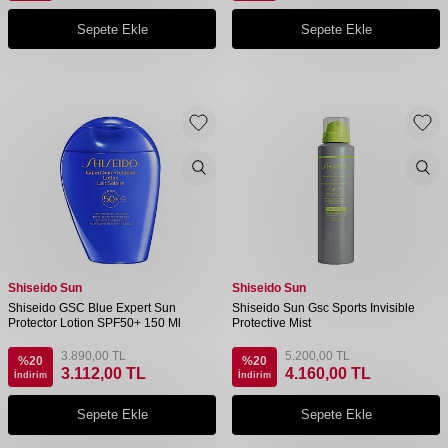
Sepete Ekle
Sepete Ekle
Shiseido Sun
Shiseido Sun
Shiseido GSC Blue Expert Sun
Shiseido Sun Gsc Sports Invisible
Protector Lotion SPF50+ 150 Ml
Protective Mist
3.890,00
TL
5.200,00
TL
%
20
%
20
3.112,00
TL
4.160,00
TL
İndirim
İndirim
Sepete Ekle
Sepete Ekle