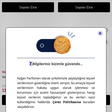
Sepete Ekle
Sepete Ekle
Vaseline
Vaseline
Vaseline Rosy Lipstick 4.8 Gr
Vaseline Aloe Vera Lipstick 4.8 Gr
169,95
TL
169,95
TL
118,97
TL
118,97
TL
Sepete Ekle
Sepete Ekle