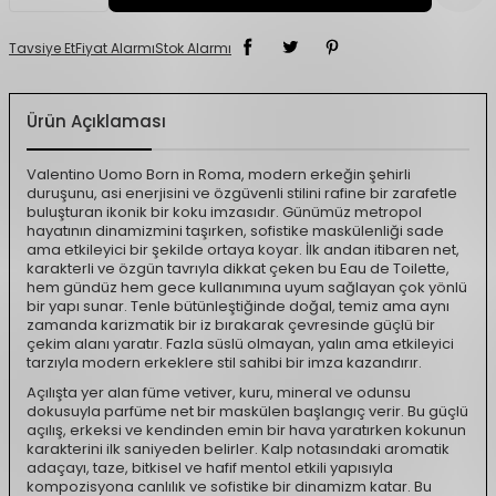
Tavsiye Et
Fiyat Alarmı
Stok Alarmı
Ürün Açıklaması
Valentino Uomo Born in Roma, modern erkeğin şehirli
duruşunu, asi enerjisini ve özgüvenli stilini rafine bir zarafetle
buluşturan ikonik bir koku imzasıdır. Günümüz metropol
hayatının dinamizmini taşırken, sofistike maskülenliği sade
ama etkileyici bir şekilde ortaya koyar. İlk andan itibaren net,
karakterli ve özgün tavrıyla dikkat çeken bu Eau de Toilette,
hem gündüz hem gece kullanımına uyum sağlayan çok yönlü
bir yapı sunar. Tenle bütünleştiğinde doğal, temiz ama aynı
zamanda karizmatik bir iz bırakarak çevresinde güçlü bir
çekim alanı yaratır. Fazla süslü olmayan, yalın ama etkileyici
tarzıyla modern erkeklere stil sahibi bir imza kazandırır.
Açılışta yer alan füme vetiver, kuru, mineral ve odunsu
dokusuyla parfüme net bir maskülen başlangıç verir. Bu güçlü
açılış, erkeksi ve kendinden emin bir hava yaratırken kokunun
karakterini ilk saniyeden belirler. Kalp notasındaki aromatik
adaçayı, taze, bitkisel ve hafif mentol etkili yapısıyla
kompozisyona canlılık ve sofistike bir dinamizm katar. Bu