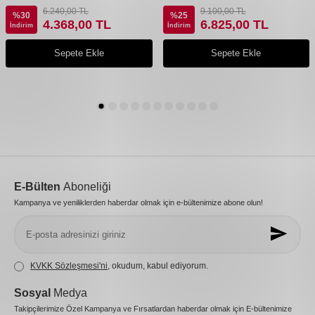
6.240,00
TL
9.100,00
TL
%
30
%
25
4.368,00
TL
6.825,00
TL
İndirim
İndirim
Sepete Ekle
Sepete Ekle
E-Bülten
Aboneliği
Kampanya ve yeniliklerden haberdar olmak için e-bültenimize abone olun!
KVKK Sözleşmesi'ni
, okudum, kabul ediyorum.
Sosyal
Medya
Takipçilerimize Özel Kampanya ve Fırsatlardan haberdar olmak için E-bültenimize