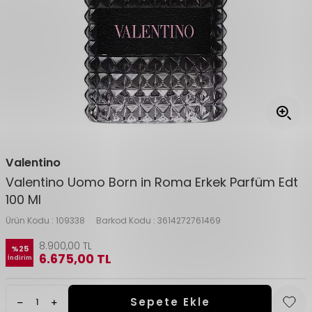
Valentino
Valentino Uomo Born in Roma Erkek Parfüm Edt
100 Ml
Ürün Kodu :
109338
Barkod Kodu :
3614272761469
8.900,00
TL
%
25
6.675,00
TL
İndirim
Sepete Ekle