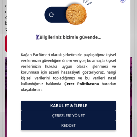
“Born in Roma” serileri, modern kadının zarif ama güçlü
duruşunu kokulara yansıtır. Kalıcı ve sofistike notalar,
romantik ve şehirli bir atmosfer sunar. Erkek serileri ise
odunsu ve baharatlı notalarla maskülen bir zarafet ortaya
koyar. Lüks şişe tasarımlarıyla da dikkat çeken Valentino,
tarz sahibi kullanıcılar için kusursuz bir seçimdir.
Marka Detayı