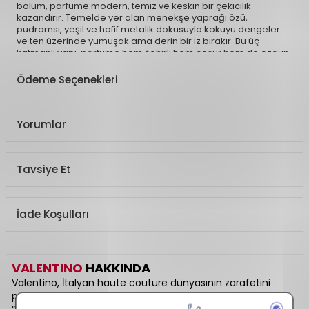
bölüm, parfüme modern, temiz ve keskin bir çekicilik
kazandırır. Temelde yer alan menekşe yaprağı özü,
pudramsı, yeşil ve hafif metalik dokusuyla kokuyu dengeler
ve ten üzerinde yumuşak ama derin bir iz bırakır. Bu üç
katmanlı yapı, parfüme hem şehirli hem cesur hem de özgün
bir duruş kazandırarak uzun süre kalıcılığını koruyan etkileyici
bir final sunar.
Ödeme Seçenekleri
Nota Yapısı:
Üst notalar:
Füme Vetiver
Yorumlar
Kalp notaları:
Aromatik Adaçayı
Alt notalar:
Menekşe Yaprağı Özü
Ürün Açıklaması
Tavsiye Et
Koku Türü
Odunsu, Baharatlı,
Aromatik
İade Koşulları
VALENTINO
HAKKINDA
Valentino, İtalyan haute couture dünyasının zarafetini
parfüm dünyasında da sürdürür. “Valentino Donna” ve