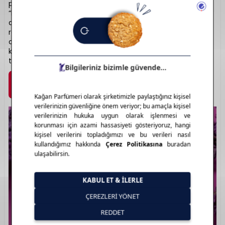
parfüm dünyasında da sürdürür. “Valentino Donna” ve
“Born in Roma” serileri, modern kadının zarif ama güçlü
duruşunu kokulara yansıtır. Kalıcı ve sofistike notalar,
romantik ve şehirli bir atmosfer sunar. Erkek serileri ise
odunsu ve baharatlı notalarla maskülen bir zarafet ortaya
koyar. Lüks şişe tasarımlarıyla da dikkat çeken Valentino,
tarz sahibi kullanıcılar için kusursuz bir seçimdir.
Marka Detayı