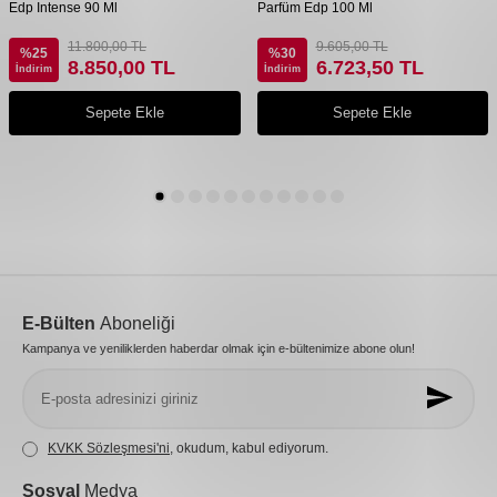
Edp Intense 90 Ml
Parfüm Edp 100 Ml
11.800,00
TL
9.605,00
TL
%
25
%
30
8.850,00
TL
6.723,50
TL
İndirim
İndirim
Sepete Ekle
Sepete Ekle
E-Bülten
Aboneliği
Kampanya ve yeniliklerden haberdar olmak için e-bültenimize abone olun!
KVKK Sözleşmesi'ni
, okudum, kabul ediyorum.
Sosyal
Medya