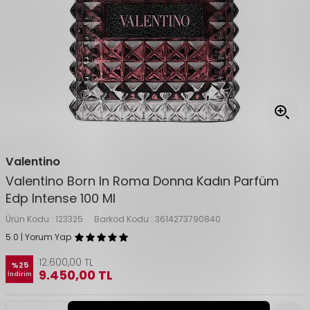
Valentino
Valentino Born In Roma Donna Kadın Parfüm
Edp Intense 100 Ml
Ürün Kodu :
123325
Barkod Kodu :
3614273790840
5.0 | Yorum Yap
12.600,00
TL
%
25
9.450,00
TL
İndirim