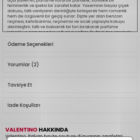
üçlü yasemin, parfüme floral bir parlaklık, sofistike bir
feminenlik ve ipeksi bir zarafet katar. Yaseminin beyaz çiçek
dokusu, tatlı vanilyanın derinliğiyle birleşerek hem romantik
hem de özgüvenli bir geçiş sunar. Dipte yer alan benzoin
reçinesi, kehribarimsi, reçinemsi ve sıcak yapısıyla kokuyu
derinleştirir; tatlı ve balsamik bir ton bırakarak parfüme
kalıcılık ve zamansız bir yoğunluk sağlar. Bu final, ten üzerinde
uzun süre hissedilen, karizmatik ve baş döndüren bir iz olarak
tamamlanır.
Ödeme Seçenekleri
Nota Yapısı:
Üst notalar:
Bourbon Vanilyası
Yorumlar (2)
Kalp notaları:
Üçlü Yasemin
Alt notalar:
Benzoin Reçinesi
Ürün Açıklaması
Tavsiye Et
Koku Türü
Çiçeksi, Vanilyalı,
Pudramsı
İade Koşulları
VALENTINO
HAKKINDA
Valentino, İtalyan haute couture dünyasının zarafetini