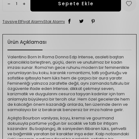
Sepete Ekle
Tavsiye Et
Fiyat Alarmı
Stok Alarmı
Ürün Açıklaması
Valentino Born In Roma Donna Edp Intense, asaleti baştan
çıkarıcılıkla birleştiren, güçlü, derin ve unutulmaz bir kadın
imzası sunar. Roma’nın gece ruhunu modern bir feminenlikle
yorumlayan bu koku; karanlık romantizmi, tatlı yoğunluğu ve
sofistike ışıltısıyla hem lüks hem de çarpıcı bir aura yaratır.
Feminenliği yalnızca zarafetle değil, aynı zamanda tutkulu bir
özgüvenle ifade eden Intense; dikkat çekmeyi seven,
karizmatik ve duygularını cesurca taşıyan kadınlar için tam
anlamıyla büyüleyici bir tercih olur. Hem özel gecelerde hem
de kalıcılığın önem kazandığı anlarda, ten üzerinde derin ve
sarmalayıcı bir iz bırakarak benzersiz bir imza haline gelir.
Açılışta Bourbon vanilyası, koyu, kremsi ve gourmand
dokusuyla parfüme yoğun bir sıcaklık ve tatlı bir ihtişam
kazandırır. Bu başlangıç, ilk saniyeden itibaren lüks, şehvetli
ve bağımlılık yaratan bir karakter inşa eder. Kalp notasındaki