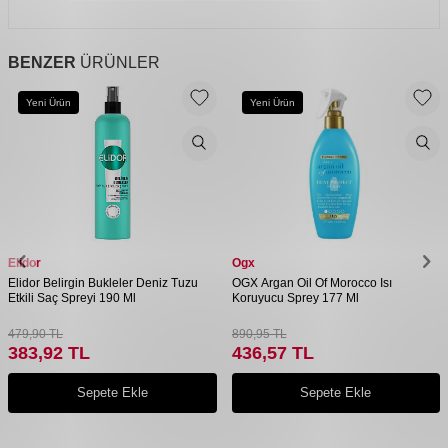
BENZER
ÜRÜNLER
Yeni Ürün
Yeni Ürün
Elidor
Ogx
Elidor Belirgin Bukleler Deniz Tuzu
OGX Argan Oil Of Morocco Isı
Etkili Saç Spreyi 190 Ml
Koruyucu Sprey 177 Ml
479,90
TL
890,95
TL
383,92
TL
436,57
TL
Sepete Ekle
Sepete Ekle