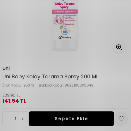
Uni
Uni Baby Kolay Tarama Sprey 200 Ml
Ürün Kodu :
95373
Barkod Kodu :
8692190008649
239,90
TL
141,54
TL
Sepete Ekle