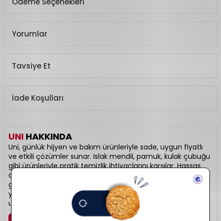
Ödeme Seçenekleri
Yorumlar
Tavsiye Et
İade Koşulları
UNI
HAKKINDA
Uni, günlük hijyen ve bakım ürünleriyle sade, uygun fiyatlı
ve etkili çözümler sunar. Islak mendil, pamuk, kulak çubuğu
gibi ürünleriyle pratik temizlik ihtiyaçlarını karşılar. Hassas
ciltlere uygun üretim anlayışıyla özellikle bebek bakımında
güvenle tercih edilir. Minimal tasarımı ve fonksiyonel
yapısıyla kişisel bakımda temel bir yardımcınızdır. Hijyenin
ulaşılabilir adresidir.