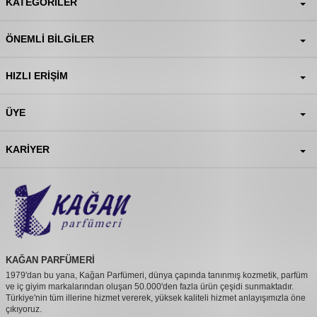
KATEGORILER
ÖNEMLI BILGILER
HIZLI ERIŞIM
ÜYE
KARIYER
KAĞAN PARFÜMERİ
1979'dan bu yana, Kağan Parfümeri, dünya çapında tanınmış kozmetik, parfüm
ve iç giyim markalarından oluşan 50.000'den fazla ürün çeşidi sunmaktadır.
Türkiye'nin tüm illerine hizmet vererek, yüksek kaliteli hizmet anlayışımızla öne
çıkıyoruz.