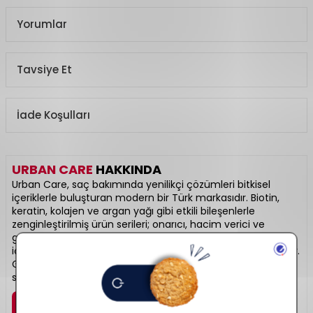
Yorumlar
Tavsiye Et
İade Koşulları
URBAN CARE
HAKKINDA
Urban Care, saç bakımında yenilikçi çözümleri bitkisel
içeriklerle buluşturan modern bir Türk markasıdır. Biotin,
keratin, kolajen ve argan yağı gibi etkili bileşenlerle
zenginleştirilmiş ürün serileri; onarıcı, hacim verici ve
güçlendirici etki sağlar. Özellikle silikon, paraben ve sülfat
içermeyen formülleriyle doğal bakım arayanlar için idealdir.
Gündelik kullanım için geliştirilmiş şampuan, serum ve
spreyleriyle güçlü ve sağlıklı saçlar vadediyor.
Marka Detayı