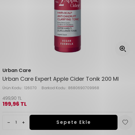
Urban Care
Urban Care Expert Apple Cider Tonik 200 Ml
Ürün Kodu :
126070
Barkod Kodu :
8680690709968
499,90
TL
199,96
TL
Sepete Ekle