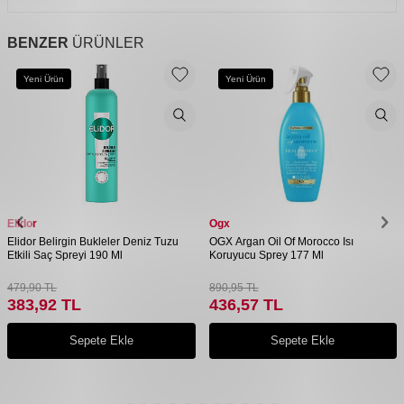
BENZER
ÜRÜNLER
Yeni Ürün
Yeni Ürün
Elidor
Ogx
Elidor Belirgin Bukleler Deniz Tuzu
OGX Argan Oil Of Morocco Isı
Etkili Saç Spreyi 190 Ml
Koruyucu Sprey 177 Ml
479,90
TL
890,95
TL
383,92
TL
436,57
TL
Sepete Ekle
Sepete Ekle