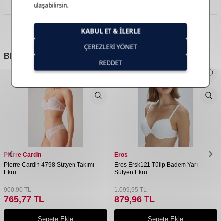
İade Koşulları
BENZER
ÜRÜNLER
Pierre Cardin
Eros
Pierre Cardin 4798 Sütyen Takımı
Eros Ersk121 Tülip Badem Yarı
Ekru
Sütyen Ekru
900,90
TL
1.099,95
TL
765,77
TL
879,96
TL
Sepete Ekle
Sepete Ekle