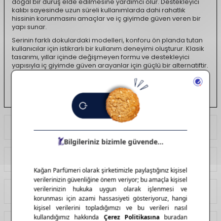
doğal bir duruş elde edilmesine yardımcı olur. Destekleyici
kalıbı sayesinde uzun süreli kullanımlarda dahi rahatlık
hissinin korunmasını amaçlar ve iç giyimde güven veren bir
yapı sunar.
Serinin farklı dokulardaki modelleri, konforu ön planda tutan
kullanıcılar için istikrarlı bir kullanım deneyimi oluşturur. Klasik
tasarımı, yıllar içinde değişmeyen formu ve destekleyici
yapısıyla iç giyimde güven arayanlar için güçlü bir alternatiftir.
Zamansız duruşu ve rahat kalıbı sayesinde, iç giyimde uzun
soluklu konforu tercih edenler tarafından yıllardır tercih
edilmektedir.
Ödeme Seçenekleri
Yorumlar
Tavsiye Et