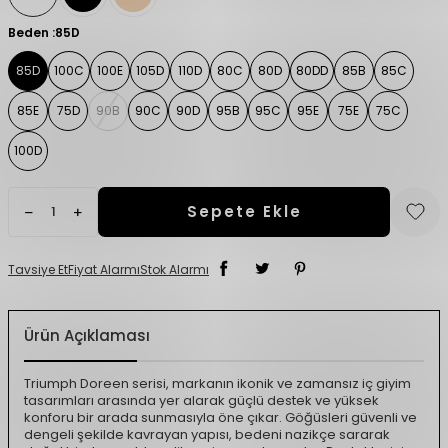
Beden :
85D
85D
100C
100E
105D
110D
80C
80D
80DD
85B
85C
85E
75D
90B
90C
90D
95B
95C
95E
75E
75C
100D
Sepete Ekle
Tavsiye Et
Fiyat Alarmı
Stok Alarmı
Ürün Açıklaması
Triumph Doreen serisi, markanın ikonik ve zamansız iç giyim
tasarımları arasında yer alarak güçlü destek ve yüksek
konforu bir arada sunmasıyla öne çıkar. Göğüsleri güvenli ve
dengeli şekilde kavrayan yapısı, bedeni nazikçe sararak