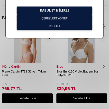
BENZER
ÜRÜNLER
Pierre Cardin
Eros
Pierre Cardin 4798 Sütyen Takımı
Eros Ersk120 Violet Badem Boş
Ekru
Sütyen Ekru
900,90
TL
1.049,95
TL
765,77
TL
839,96
TL
Sepete Ekle
Sepete Ekle