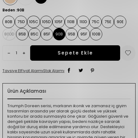
Beden :
90B
80B
75D
105C
105D
105F
110B
110D
75C
75E
90E
80DD
85B
85C
85F
90B
95B
95F
100B
Sepete Ekle
Tavsiye Et
Fiyat Alarmı
Stok Alarmı
Ürün Açıklaması
Triumph Doreen serisi, markanın ikonik ve zamansız iç giyim
tasarımları arasında yer alarak güçlü destek ve yüksek
konforu bir arada sunmasıyla öne çıkar. Göğüsleri güvenli ve
dengeli şekilde kavrayan yapısı, bedeni nazikçe sararak
doğal bir duruş elde edilmesine yardımcı olur. Destekleyici
kalıbı sayesinde uzun süreli kullanımlarda dahi rahatlık
hissinin korunmasını amaçlar ve iç giyimde güven veren bir