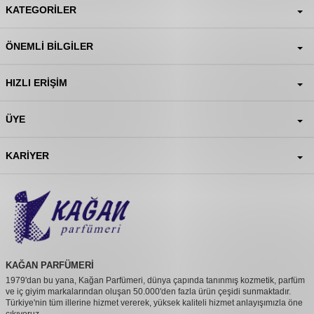
KATEGORILER
ÖNEMLI BILGILER
HIZLI ERIŞIM
ÜYE
KARIYER
KAĞAN PARFÜMERİ
1979'dan bu yana, Kağan Parfümeri, dünya çapında tanınmış kozmetik, parfüm
ve iç giyim markalarından oluşan 50.000'den fazla ürün çeşidi sunmaktadır.
Türkiye'nin tüm illerine hizmet vererek, yüksek kaliteli hizmet anlayışımızla öne
çıkıyoruz.