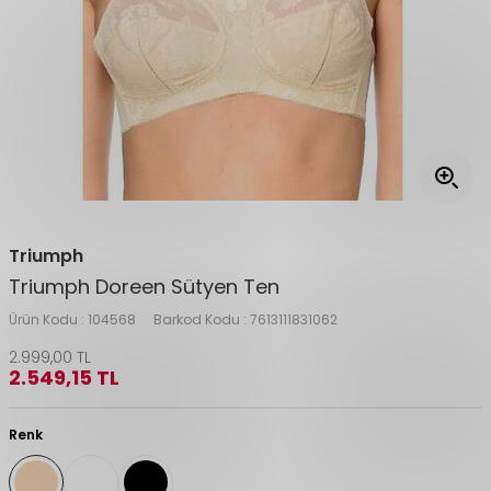
Triumph
Triumph Doreen Sütyen Ten
Ürün Kodu :
104568
Barkod Kodu :
7613111831062
2.999,00
TL
2.549,15
TL
Renk