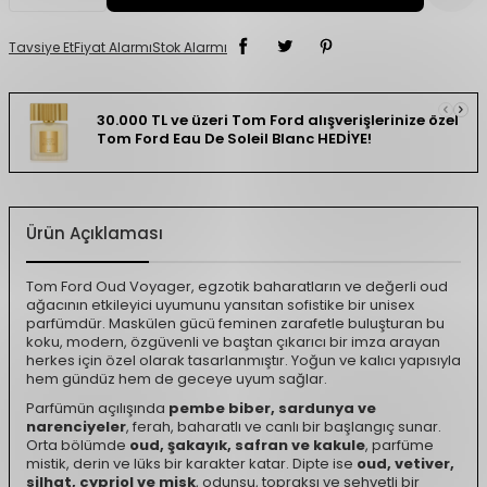
Tavsiye Et
Fiyat Alarmı
Stok Alarmı
30.000 TL ve üzeri Tom Ford alışverişlerinize özel
Tom Ford Eau De Soleil Blanc HEDİYE!
Ürün Açıklaması
Tom Ford Oud Voyager, egzotik baharatların ve değerli oud
ağacının etkileyici uyumunu yansıtan sofistike bir unisex
parfümdür. Maskülen gücü feminen zarafetle buluşturan bu
koku, modern, özgüvenli ve baştan çıkarıcı bir imza arayan
herkes için özel olarak tasarlanmıştır. Yoğun ve kalıcı yapısıyla
hem gündüz hem de geceye uyum sağlar.
Parfümün açılışında
pembe biber, sardunya ve
narenciyeler
, ferah, baharatlı ve canlı bir başlangıç sunar.
Orta bölümde
oud, şakayık, safran ve kakule
, parfüme
mistik, derin ve lüks bir karakter katar. Dipte ise
oud, vetiver,
silhat, cypriol ve misk
, odunsu, topraksı ve şehvetli bir