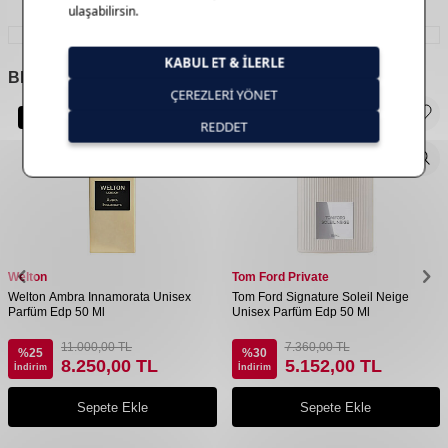
BENZER
ÜRÜNLER
Yeni Ürün
Yeni Ürün
Welton
Tom Ford Private
Welton Ambra Innamorata Unisex
Tom Ford Signature Soleil Neige
Parfüm Edp 50 Ml
Unisex Parfüm Edp 50 Ml
11.000,00
TL
7.360,00
TL
%
25
%
30
8.250,00
TL
5.152,00
TL
İndirim
İndirim
Sepete Ekle
Sepete Ekle