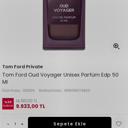
Tom Ford Private
Tom Ford Oud Voyager Unisex Parfüm Edp 50
Ml
Ürün Kodu :
133539
Barkod Kodu :
888066174800
14.190,00
TL
%
30
9.933,00
TL
İndirim
Sepete Ekle