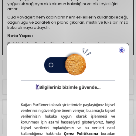
yoğunluk sağlayarak kokunun kalıcılığını ve etkileyiciliğini
artırır.
Oud Voyager; hem kadınların hem erkeklerin kullanabileceği,
özgünlüğü ve zarafeti ön plana çıkaran, mistik ve lüks bir imza
koku olmaya adaydır.
Nota Yapısı
Üst Notalar:
Pembe Biber, Sardunya, Narenciyeler
Orta Notalar:
Oud, Şakayık, Safran, Kakule
Alt Notalar:
Oud, Vetiver, Silhat, Cypriol, Misk
Ödeme Seçenekleri
Ürün Açıklaması
Koku Türü
Çiçeksi, Vanilyalı,
Yorumlar
Pudramsı
Tavsiye Et
İade Koşulları