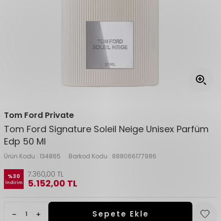
Tom Ford Private
Tom Ford Signature Soleil Neige Unisex Parfüm
Edp 50 Ml
Ürün Kodu :
134865
Barkod Kodu :
888066177986
7.360,00
TL
%
30
5.152,00
TL
İndirim
Sepete Ekle