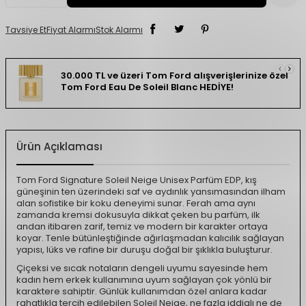
Tavsiye Et
Fiyat Alarmı
Stok Alarmı
30.000 TL ve üzeri Tom Ford alışverişlerinize özel
Tom Ford Eau De Soleil Blanc HEDİYE!
Ürün Açıklaması
Tom Ford Signature Soleil Neige Unisex Parfüm EDP, kış
güneşinin ten üzerindeki saf ve aydınlık yansımasından ilham
alan sofistike bir koku deneyimi sunar. Ferah ama aynı
zamanda kremsi dokusuyla dikkat çeken bu parfüm, ilk
andan itibaren zarif, temiz ve modern bir karakter ortaya
koyar. Tenle bütünleştiğinde ağırlaşmadan kalıcılık sağlayan
yapısı, lüks ve rafine bir duruşu doğal bir şıklıkla buluşturur.
Çiçeksi ve sıcak notaların dengeli uyumu sayesinde hem
kadın hem erkek kullanımına uyum sağlayan çok yönlü bir
karaktere sahiptir. Günlük kullanımdan özel anlara kadar
rahatlıkla tercih edilebilen Soleil Neige, ne fazla iddialı ne de