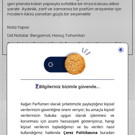
geri planda kalan yapısıyla sofistike bir imza kokusu etkisi
yaratır. Aydınlık, zarif ve zamansız bir parfüm arayanlar için
modern lüksü yansıtan güçlü bir seçenektir.
Nota Yapısı:
Üst Notalar: Bergamot, Havuç Tohumları
Orta Notalar: Portakal Çiçeği, Beyaz Çiçekler, Yasemin, Gül,
Türk Gülü
Alt Notalar: Benzoin, Vanilya, Labdanum
Ödeme Seçenekleri
Ürün Açıklaması
Koku Türü
Çiçeksi, Vanilyalı,
Pudramsı
Yorumlar
Tavsiye Et
İade Koşulları