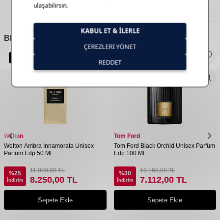
BENZER
ÜRÜNLER
Yeni Ürün
Welton
Tom Ford
Welton Ambra Innamorata Unisex
Tom Ford Black Orchid Unisex Parfüm
Parfüm Edp 50 Ml
Edp 100 Ml
11.000,00
TL
10.160,00
TL
%
25
%
30
8.250,00
TL
7.112,00
TL
İndirim
İndirim
Sepete Ekle
Sepete Ekle