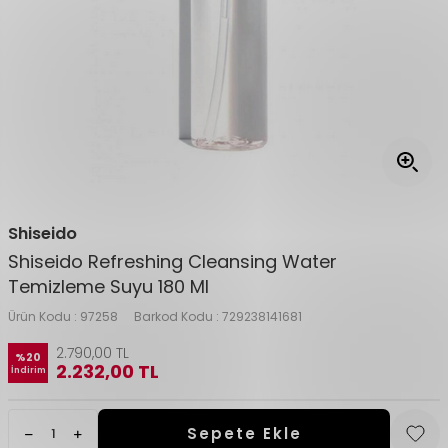
Shiseido
Shiseido Refreshing Cleansing Water
Temizleme Suyu 180 Ml
Ürün Kodu :
97258
Barkod Kodu :
729238141681
2.790,00
TL
%
20
2.232,00
TL
İndirim
Sepete Ekle