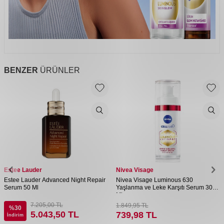
BENZER
ÜRÜNLER
Estee Lauder
Nivea Visage
Estee Lauder Advanced Night Repair
Nivea Visage Luminous 630
Serum 50 Ml
Yaşlanma ve Leke Karşıtı Serum 30
Ml
7.205,00
TL
1.849,95
TL
%
30
5.043,50
TL
739,98
TL
İndirim