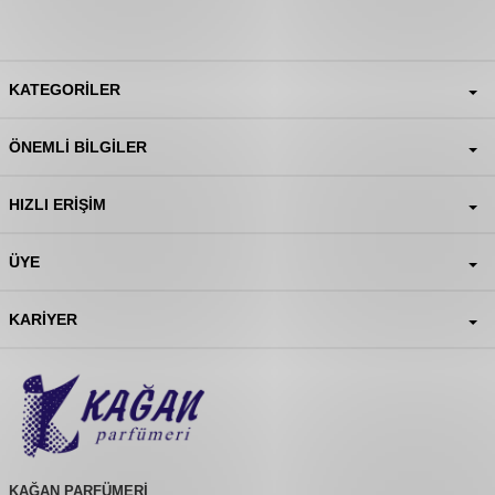
KATEGORILER
ÖNEMLI BILGILER
HIZLI ERIŞIM
ÜYE
KARIYER
KAĞAN PARFÜMERİ