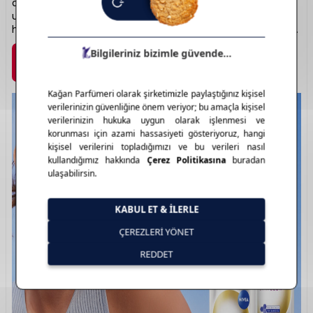
dengesini korur. Yaşlanma karşıtı serileri ve hassas ciltlere
uygun formülleriyle farklı ihtiyaçlara yanıt verir. Cildiniz için
her gün güvenle tercih edebileceğiniz bir bakım markasıdır.
Marka Detayı