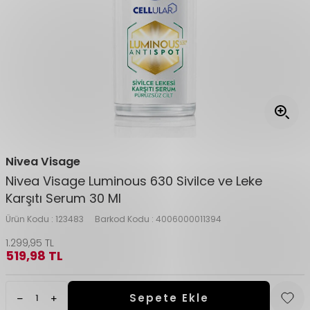
Nivea Visage
Nivea Visage Luminous 630 Sivilce ve Leke
Karşıtı Serum 30 Ml
Ürün Kodu :
123483
Barkod Kodu :
4006000011394
1.299,95
TL
519,98
TL
Sepete Ekle