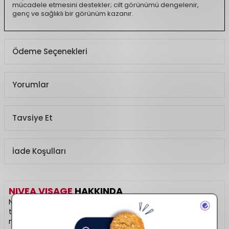
mücadele etmesini destekler; cilt görünümü dengelenir,
genç ve sağlıklı bir görünüm kazanır.
Ödeme Seçenekleri
Yorumlar
Tavsiye Et
İade Koşulları
NIVEA VISAGE
HAKKINDA
Nivea Visage, yüz bakımına özel geliştirdiği nemlendirici,
temizleyici ve anti-aging ürünleriyle dikkat çeker. Cildi
nazikçe arındırırken aynı zamanda gün boyu nem