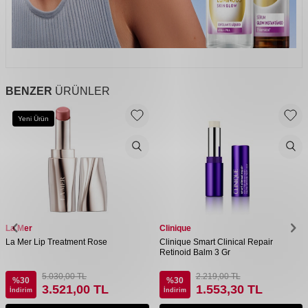
BENZER
ÜRÜNLER
Yeni Ürün
La Mer
Clinique
La Mer Lip Treatment Rose
Clinique Smart Clinical Repair
Retinoid Balm 3 Gr
5.030,00
TL
2.219,00
TL
%
30
%
30
3.521,00
TL
1.553,30
TL
İndirim
İndirim