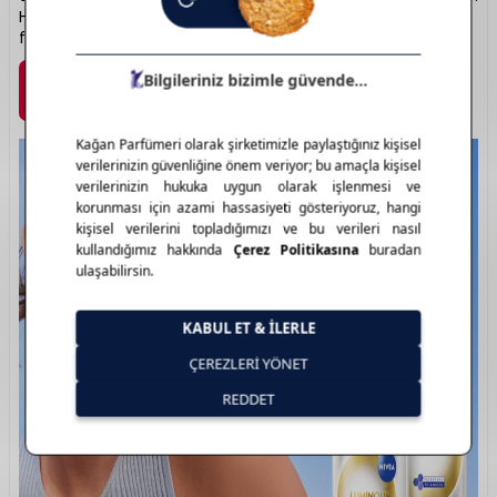
Her yaşa uygun, dermatolojik olarak test edilmiş
formülleriyle günlük bakımda vazgeçilmezdir.
Marka Detayı