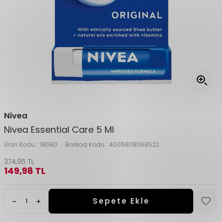
Nivea
Nivea Essential Care 5 Ml
Ürün Kodu :
19080
Barkod Kodu :
4005808369522
374,95
TL
149,98
TL
Sepete Ekle