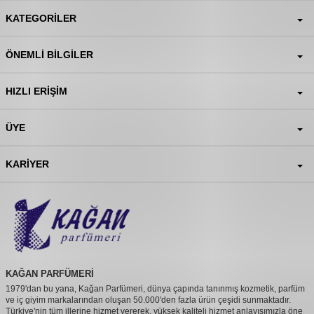
KATEGORILER
ÖNEMLI BILGILER
HIZLI ERIŞIM
ÜYE
KARIYER
KAĞAN PARFÜMERİ
1979'dan bu yana, Kağan Parfümeri, dünya çapında tanınmış kozmetik, parfüm
ve iç giyim markalarından oluşan 50.000'den fazla ürün çeşidi sunmaktadır.
Türkiye'nin tüm illerine hizmet vererek, yüksek kaliteli hizmet anlayışımızla öne