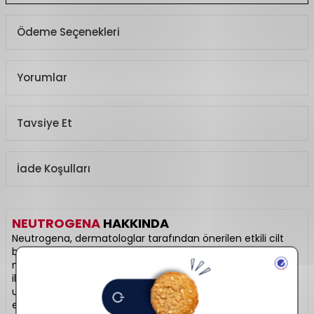
Ödeme Seçenekleri
Yorumlar
Tavsiye Et
İade Koşulları
NEUTROGENA
HAKKINDA
Neutrogena, dermatologlar tarafından önerilen etkili cilt
bakım çözümleriyle dünya çapında güven kazanmış bir
markadır. “Hydro Boost” ve “Norwegian Formula” gibi serileri
ile cildi derinlemesine nemlendirir ve onarır. Hassas ciltlere
uygun, klinik testlerden geçmiş ürünleriyle her yaşa hitap
eder. Bilimsel cilt bakımının öncüsüdür.