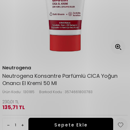
Neutrogena
Neutrogena Konsantre Parfümlü CICA Yoğun
Onarıcı El Kremi 50 Ml
Ürün Kodu :
130185
Barkod Kodu :
3574661800783
230,01
TL
135,71
TL
Sepete Ekle