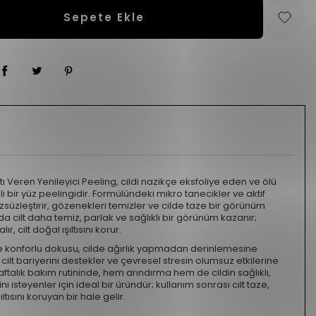
Sepete Ekle
tı Veren Yenileyici Peeling, cildi nazikçe eksfoliye eden ve ölü
li bir yüz peelingidir. Formülündeki mikro tanecikler ve aktif
rüzsüzleştirir, gözenekleri temizler ve cilde taze bir görünüm
da cilt daha temiz, parlak ve sağlıklı bir görünüm kazanır;
r, cilt doğal ışıltısını korur.
ve konforlu dokusu, cilde ağırlık yapmadan derinlemesine
, cilt bariyerini destekler ve çevresel stresin olumsuz etkilerine
aftalık bakım rutininde, hem arındırma hem de cildin sağlıklı,
isteyenler için ideal bir üründür; kullanım sonrası cilt taze,
ısını koruyan bir hale gelir.