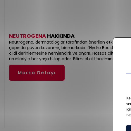
NEUTROGENA
HAKKINDA
Neutrogena, dermatologlar tarafından önerilen etkili cilt b
çapında güven kazanmış bir markadır. “Hydro Boost” ve “Norwe
cildi derinlemesine nemlendirir ve onarır. Hassas ciltlere uyg
ürünleriyle her yaşa hitap eder. Bilimsel cilt bakımının öncüs
Marka Detayı