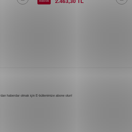
2.463,30
TL
İndirim
rdan haberdar olmak için E-bültenimize abone olun!