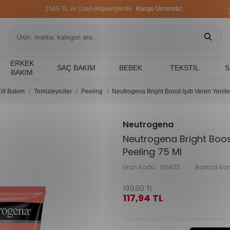
1500 TL ve Üzeri Alışverişlerde
Kargo Ücretsiz!
1500 TL ve Üzeri Alışverişlerde
Kargo Ücretsiz!
1500 TL ve Üzeri Alışverişlerde
Kargo Ücretsiz!
ERKEK
SAÇ BAKIM
BEBEK
TEKSTIL
S
BAKIM
ilt Bakım
Temizleyiciler
Peeling
Neutrogena Bright Boost Işıltı Veren Yenile
Neutrogena
Neutrogena Bright Boost 
Peeling 75 Ml
Ürün Kodu :
110403
Barkod Kod
199,90
TL
117,94
TL