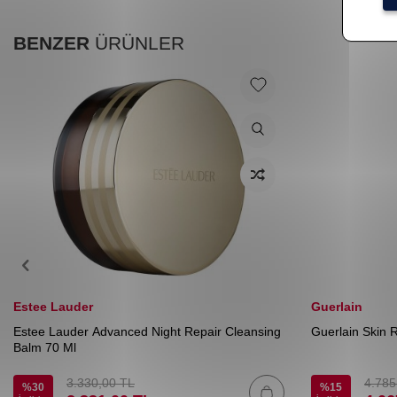
BENZER
ÜRÜNLER
Estee Lauder
Guerlain
Estee Lauder Advanced Night Repair Cleansing
Guerlain Skin 
Balm 70 Ml
3.330,00
TL
4.785
%
30
%
15