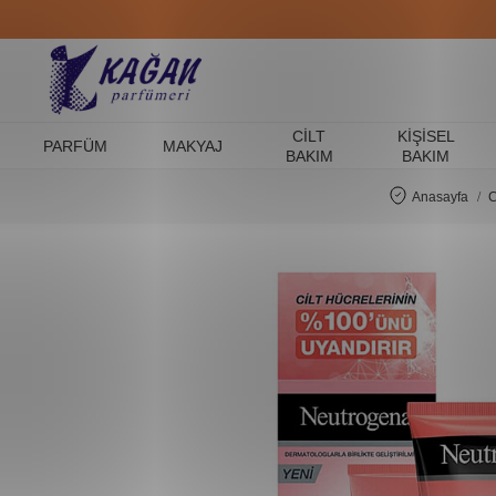
CILT
KIŞISEL
PARFÜM
MAKYAJ
BAKIM
BAKIM
Anasayfa
C