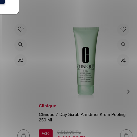
Clinique
Clinique 7 Day Scrub Arındırıcı Krem Peeling
250 Ml
3.519,00
TL
%
30