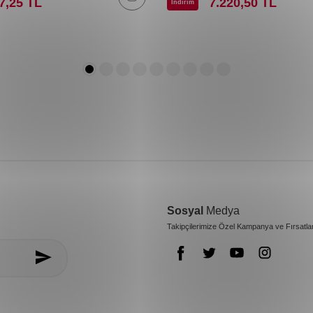
7,25
TL
7.220,50
TL
İndirim
Sosyal
Medya
Takipçilerimize Özel Kampanya ve Fırsatla