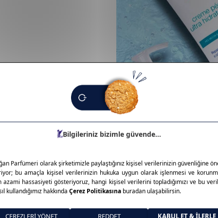
akım çözümleriyle dünya
gian Formula” gibi serileri ile
un, klinik testlerden geçmiş
üdür.