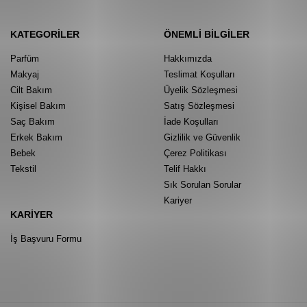
KATEGORILER
ÖNEMLI BILGILER
Parfüm
Hakkımızda
Makyaj
Teslimat Koşulları
Cilt Bakım
Üyelik Sözleşmesi
Kişisel Bakım
Satış Sözleşmesi
Saç Bakım
İade Koşulları
Erkek Bakım
Gizlilik ve Güvenlik
Bebek
Çerez Politikası
Tekstil
Telif Hakkı
Sık Sorulan Sorular
Kariyer
KARIYER
İş Başvuru Formu