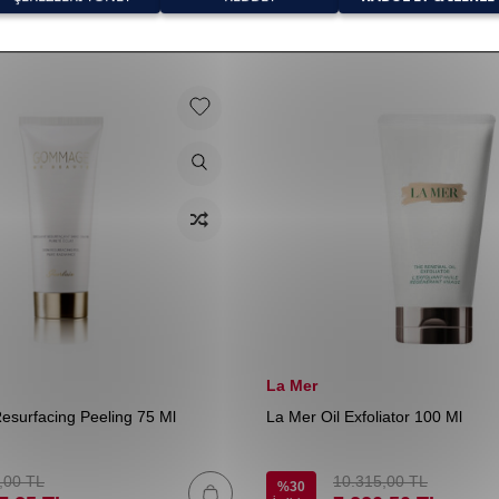
La Mer
Resurfacing Peeling 75 Ml
La Mer Oil Exfoliator 100 Ml
,00
TL
10.315,00
TL
%
30