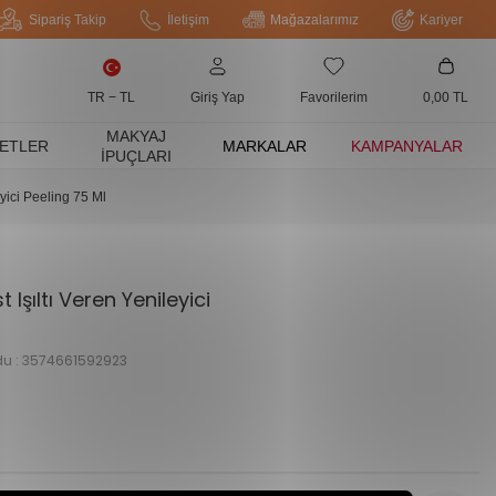
Sipariş Takip
İletişim
Mağazalarımız
Kariyer
TR − TL
Giriş Yap
Favorilerim
0,00
TL
MAKYAJ
ETLER
MARKALAR
KAMPANYALAR
İPUÇLARI
yici Peeling 75 Ml
Işıltı Veren Yenileyici
u :
3574661592923