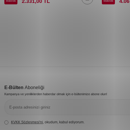
2.331,00
TL
4.06
İndirim
İndirim
E-Bülten
Aboneliği
Kampanya ve yeniliklerden haberdar olmak için e-bültenimize abone olun!
KVKK Sözleşmesi'ni
, okudum, kabul ediyorum.