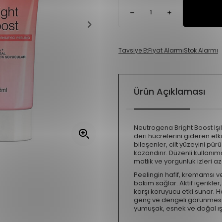
Tavsiye Et
Fiyat Alarmı
Stok Alarmı
Ürün Açıklaması
Neutrogena Bright Boost Işıl
deri hücrelerini gideren etki
bileşenler, cilt yüzeyini pü
kazandırır. Düzenli kullanım
matlık ve yorgunluk izleri azalı
Peelingin hafif, kremamsı 
bakım sağlar. Aktif içerikler
karşı koruyucu etki sunar. H
genç ve dengeli görünmesini 
yumuşak, esnek ve doğal ışılt