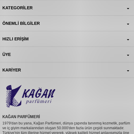
KATEGORILER
ÖNEMLI BILGILER
HIZLI ERIŞIM
ÜYE
KARIYER
KAĞAN PARFÜMERİ
1979'dan bu yana, Kağan Parfümeri, dünya çapında tanınmış kozmetik, parfüm
ve iç giyim markalarından oluşan 50.000'den fazla ürün çeşidi sunmaktadır.
Türkiye'nin tüm illerine hizmet vererek, yüksek kaliteli hizmet anlayışımızla öne