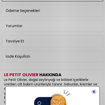
Ödeme Seçenekleri
Yorumlar
Tavsiye Et
İade Koşulları
LE PETIT OLIVIER
HAKKINDA
Le Petit Olivier, doğal zeytinyağı ve bitkisel içeriklerle
üretilen cilt bakım ürünleriyle tanınır. Sabunlar, kremler ve
duş jelleri vegan ve çevre dostu formüllere sahiptir. Cilde
yumuşaklık ve nem kazandırırken hoş kokularıyla da keyifli
bir kullanım sunar. Eko-etik üretim anlayışıyla doğaya
duyarlıdır. Saf bakımın doğadan gelen hali: Le Petit Olivier.