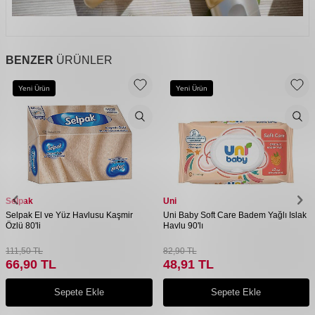
BENZER
ÜRÜNLER
Yeni Ürün
Yeni Ürün
Selpak
Uni
Selpak El ve Yüz Havlusu Kaşmir
Uni Baby Soft Care Badem Yağlı Islak
Özlü 80'li
Havlu 90'lı
111,50
TL
82,90
TL
66,90
TL
48,91
TL
Sepete Ekle
Sepete Ekle