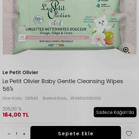
Le Petit Olivier
Le Petit Olivier Baby Gentle Cleansing Wipes
56'lı
Ürün Kodu :
125543
Barkod Kodu :
3549620080032
205,00
TL
Sadece Kağan’da
164,00
TL
Sepete Ekle