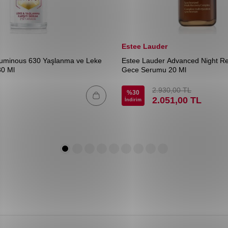
Estee Lauder
Luminous 630 Yaşlanma ve Leke
Estee Lauder Advanced Night Re
30 Ml
Gece Serumu 20 Ml
2.930,00
TL
%
30
2.051,00
TL
İndirim