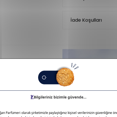
İade Koşulları
ak cilt bakımı, makyaj ve
 ikonik parfümleriyle tanınır.
kileriyle dikkat çeker. Hem
ihlerindendir. Fransız şıklığının