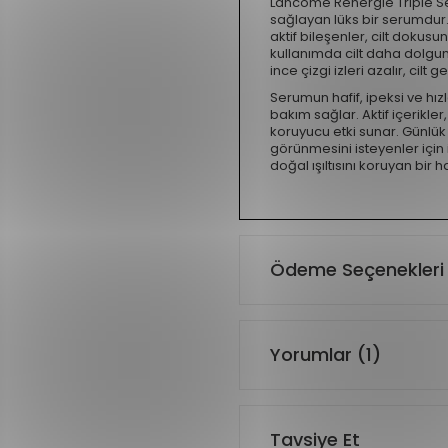
Lancôme Rénergie Triple Se
sağlayan lüks bir serumdur.
aktif bileşenler, cilt dokusu
kullanımda cilt daha dolgun
ince çizgi izleri azalır, cilt g
Serumun hafif, ipeksi ve hı
bakım sağlar. Aktif içerikler,
koruyucu etki sunar. Günlük 
görünmesini isteyenler için 
doğal ışıltısını koruyan bir ha
Ödeme Seçenekleri
Yorumlar (1)
Tavsiye Et