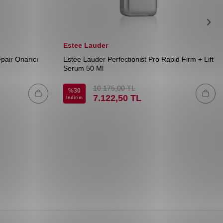
Estee Lauder
pair Onarıcı
Estee Lauder Perfectionist Pro Rapid Firm + Lift
Serum 50 Ml
10.175,00
TL
%
30
7.122,50
TL
İndirim