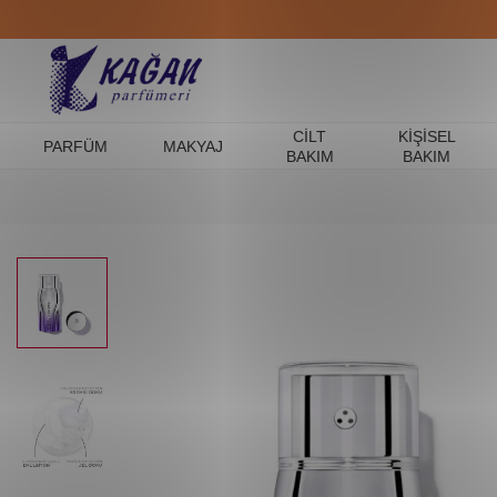
CILT
KIŞISEL
PARFÜM
MAKYAJ
BAKIM
BAKIM