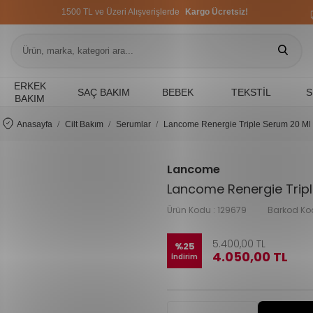
1500 TL ve Üzeri Alışverişlerde
Kargo Ücretsiz!
1500 TL ve Üzeri Alışverişlerde
Kargo Ücretsiz!
1500 TL ve Üzeri Alışverişlerde
Kargo Ücretsiz!
ERKEK
SAÇ BAKIM
BEBEK
TEKSTIL
S
BAKIM
Anasayfa
Cilt Bakım
Serumlar
Lancome Renergie Triple Serum 20 Ml
Lancome
Lancome Renergie Trip
Ürün Kodu :
129679
Barkod Ko
5.400,00
TL
%
25
4.050,00
TL
İndirim