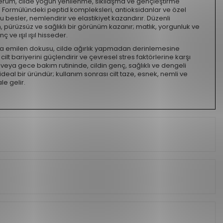
rum, cilde yoğun yenilenme, sıkılaşma ve gençleştirme
 Formülündeki peptid kompleksleri, antioksidanlar ve özel
nu besler, nemlendirir ve elastikiyet kazandırır. Düzenli
, pürüzsüz ve sağlıklı bir görünüm kazanır; matlık, yorgunluk ve
enç ve ışıl ışıl hisseder.
zla emilen dokusu, cilde ağırlık yapmadan derinlemesine
 cilt bariyerini güçlendirir ve çevresel stres faktörlerine karşı
veya gece bakım rutininde, cildin genç, sağlıklı ve dengeli
ideal bir üründür; kullanım sonrası cilt taze, esnek, nemli ve
le gelir.