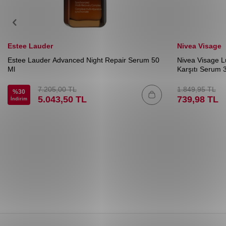
Estee Lauder
Nivea Visage
Estee Lauder Advanced Night Repair Serum 50
Nivea Visage 
Ml
Karşıtı Serum 
7.205,00
TL
1.849,95
TL
%
30
5.043,50
TL
739,98
TL
İndirim