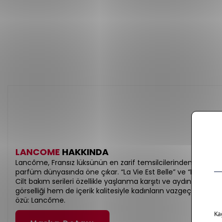
LANCOME
HAKKINDA
Lancôme, Fransız lüksünün en zarif temsilcilerinden biri olar
parfüm dünyasında öne çıkar. “La Vie Est Belle” ve “Idôle” gibi
Cilt bakım serileri özellikle yaşlanma karşıtı ve aydınlatıcı et
görselliği hem de içerik kalitesiyle kadınların vazgeçilmez terc
özü: Lancôme.