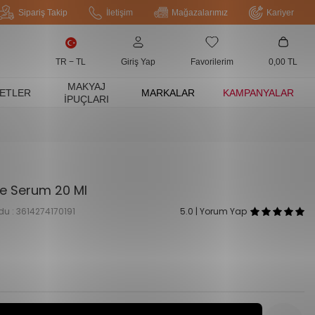
Sipariş Takip
İletişim
Mağazalarımız
Kariyer
TR − TL
Giriş Yap
Favorilerim
0,00
TL
MAKYAJ
ETLER
MARKALAR
KAMPANYALAR
İPUÇLARI
le Serum 20 Ml
du :
3614274170191
5.0 | Yorum Yap