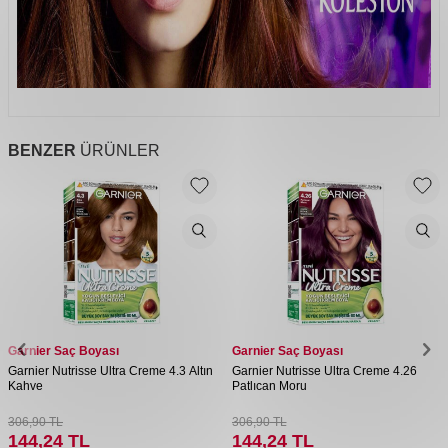
BENZER
ÜRÜNLER
Garnier Saç Boyası
Garnier Saç Boyası
Garnier Nutrisse Ultra Creme 4.3 Altın
Garnier Nutrisse Ultra Creme 4.26
Kahve
Patlıcan Moru
306,90
TL
306,90
TL
144,24
TL
144,24
TL