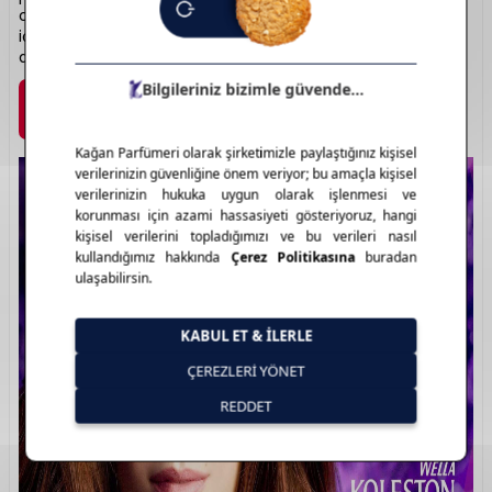
canlı renk tonlarıyla dikkat çeker. Saç telini güçlendiren
içerikleri sayesinde yıpranmayı azaltır. Güçlü renklerin
adresi: Koleston.
Marka Detayı