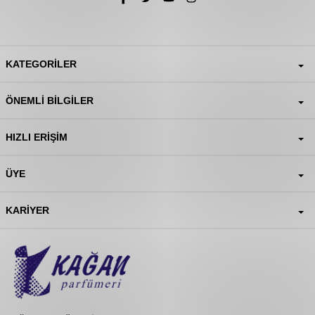
KATEGORILER
ÖNEMLI BILGILER
HIZLI ERIŞIM
ÜYE
KARIYER