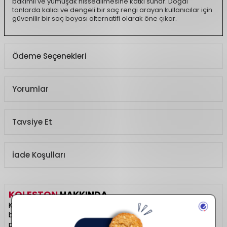
bakımlı ve yumuşak hissedilmesine katkı sunar. Doğal
tonlarda kalıcı ve dengeli bir saç rengi arayan kullanıcılar için
güvenilir bir saç boyası alternatifi olarak öne çıkar.
Ödeme Seçenekleri
Yorumlar
Tavsiye Et
İade Koşulları
KOLESTON
HAKKINDA
Koleston, yoğun ve kalıcı renkleriyle evde profesyonel saç
boyama deneyimi sunar. Beyaz kapamada yüksek
performansa sahip, bakım etkili formüller içerir. Parlak ve