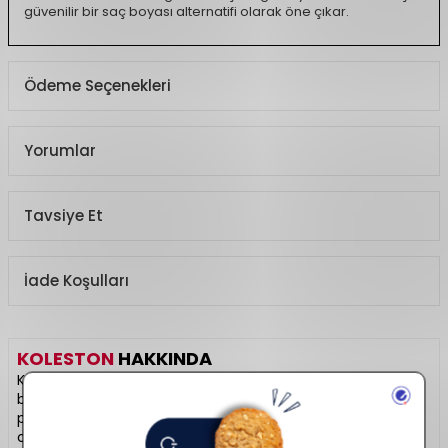
güvenilir bir saç boyası alternatifi olarak öne çıkar.
Ödeme Seçenekleri
Yorumlar
Tavsiye Et
İade Koşulları
KOLESTON
HAKKINDA
Koleston, yoğun ve kalıcı renkleriyle evde profesyonel saç
boyama deneyimi sunar. Beyaz kapamada yüksek
performansa sahip, bakım etkili formüller içerir. Parlak ve
canlı renk tonlarıyla dikkat çeker. Saç telini güçlendiren