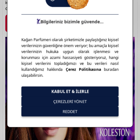
içerikleri sayesinde yıpranmayı azaltır. Güçlü renklerin
adresi: Koleston.
Marka Detayı