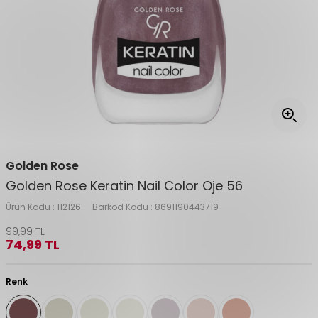
Golden Rose
Golden Rose Keratin Nail Color Oje 56
Ürün Kodu :
112126
Barkod Kodu :
8691190443719
99,99
TL
74,99
TL
Renk