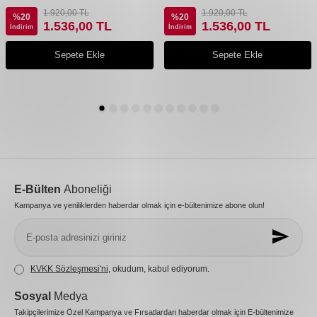
1.920,00
TL
1.920,00
TL
%
20
%
20
1.536,00
TL
1.536,00
TL
İndirim
İndirim
Sepete Ekle
Sepete Ekle
E-Bülten
Aboneliği
Kampanya ve yeniliklerden haberdar olmak için e-bültenimize abone olun!
KVKK Sözleşmesi'ni
, okudum, kabul ediyorum.
Sosyal
Medya
Takipçilerimize Özel Kampanya ve Fırsatlardan haberdar olmak için E-bültenimize