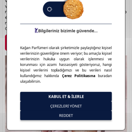
ve kaliteli kozmetik ürünleriyle öne çıkar. Ruj, maskara, oje
ve far paletlerinde zengin renk seçenekleri sunar. Günlük
makyajdan profesyonel görünüme kadar her ihtiyaca hitap
eder. Kalıcı formüller ve modern ambalajlarla kullanıcı
memnuniyeti sağlar. Renkli kozmetikte güvenilir seçenek:
Golden Rose.
Marka Detayı